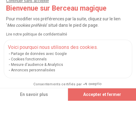
Continuer sans accepter
Bienvenue sur Berceau magique
NOS SERVICES
Pour modifier vos préférences par la suite, cliquez sur le lien
'
Mes cookies préférés
' situé dans le pied de page.
INFORMATIONS
Lire notre politique de confidentialité
À PROPOS
Voici pourquoi nous utilisons des cookies.
Partage de données avec Google
PROFESSIONNELS
Cookies fonctionnels
Mesure d'audience & Analytics
Annonces personnalisées
LISTES CADEAUX
Consentements certifiés par
Ajouter au panier
En savoir plus
Accepter et fermer
|
|
|
|
Carte cadeau
Retour 100 jours
Moyens de paiement
Zones et frais de livraison
|
|
|
|
Service après-vente
FAQ
Rappels de produits
Protection des données
Axeptio consent
Plateforme de Gestion du Consentement : Personnalisez vos Options
|
|
Mentions légales et crédits
Conditions générales de ventes
Mes cookies
Notre plateforme vous permet d'adapter et de gérer vos paramètres de confidential
Nos moyens de paiement sécurisés