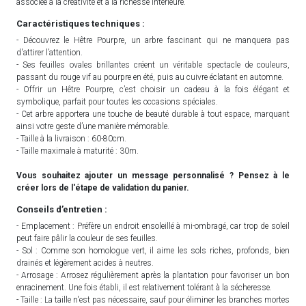
associée à la créativité et à la richesse intérieure.
Caractéristiques techniques :
- Découvrez le Hêtre Pourpre, un arbre fascinant qui ne manquera pas
d'attirer l’attention.
- Ses feuilles ovales brillantes créent un véritable spectacle de couleurs,
passant du rouge vif au pourpre en été, puis au cuivre éclatant en automne.
- Offrir un Hêtre Pourpre, c’est choisir un cadeau à la fois élégant et
symbolique, parfait pour toutes les occasions spéciales.
- Cet arbre apportera une touche de beauté durable à tout espace, marquant
ainsi votre geste d’une manière mémorable.
- Taille à la livraison : 60-80cm.
- Taille maximale à maturité : 30m.
Vous souhaitez ajouter un message personnalisé ? Pensez à le
créer lors de l'étape de validation du panier.
Conseils d’entretien :
- Emplacement : Préfère un endroit ensoleillé à mi-ombragé, car trop de soleil
peut faire pâlir la couleur de ses feuilles.
- Sol : Comme son homologue vert, il aime les sols riches, profonds, bien
drainés et légèrement acides à neutres.
- Arrosage : Arrosez régulièrement après la plantation pour favoriser un bon
enracinement. Une fois établi, il est relativement tolérant à la sécheresse.
- Taille : La taille n'est pas nécessaire, sauf pour éliminer les branches mortes