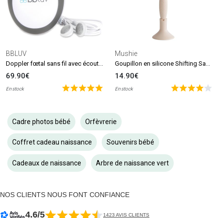
BBLUV
Mushie
Doppler fœtal sans fil avec écouteurs Echö
Goupillon en silicone Shifting Sand
69.90€
14.90€
En stock
En stock
Cadre photos bébé
Orfèvrerie
Coffret cadeau naissance
Souvenirs bébé
Cadeaux de naissance
Arbre de naissance vert
NOS CLIENTS NOUS FONT CONFIANCE
4.6/5
1423 AVIS CLIENTS