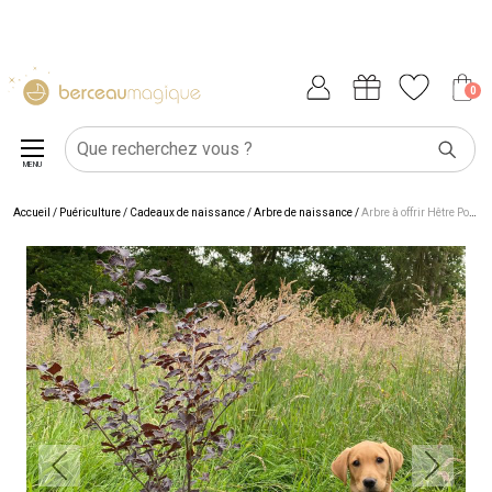
0
MENU
Accueil
/
Puériculture
/
Cadeaux de naissance
/
Arbre de naissance
/
Arbre à offrir Hêtre Pourpre - Majesté et Sagesse