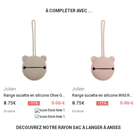
À COMPLÉTER AVEC ...
Jollein
Jollein
Range sucette en silicone Olive Green
Range sucette en silicone Wild Rose
8.75€
9.90 €
8.75€
9.90 €
-11%
-11%
En stock
En stock
DECOUVREZ NOTRE RAYON SAC À LANGER À ANSES