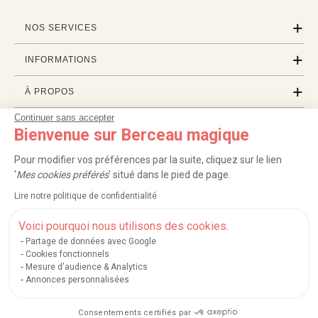
NOS SERVICES
INFORMATIONS
À PROPOS
Continuer sans accepter
PROFESSIONNELS
Bienvenue sur Berceau magique
LISTES CADEAUX
Pour modifier vos préférences par la suite, cliquez sur le lien
'
Mes cookies préférés
' situé dans le pied de page.
Lire notre politique de confidentialité
|
|
|
|
Carte cadeau
Retour 100 jours
Moyens de paiement
Zones et frais de livraison
|
|
|
|
Service après-vente
FAQ
Rappels de produits
Protection des données
Voici pourquoi nous utilisons des cookies.
|
|
Mentions légales et crédits
Conditions générales de ventes
Mes cookies
Partage de données avec Google
Cookies fonctionnels
Nos moyens de paiement sécurisés
Mesure d'audience & Analytics
Annonces personnalisées
Consentements certifiés par