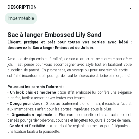
DESCRIPTION
-
Imperméable
Sac à langer Embossed Lily Sand
Élégant, pratique et prêt pour toutes vos sorties avec bébé :
découvrez le Sac à langer Embossed de Jollein.
Avec son design embossé raffiné, ce sac à langer ne se contente pas d’être
joli. Il est pensé pour vous accompagner avec style tout en facilitant votre
quotidien de parent. En promenade, en voyage ou pour une simple sortie, il
est l’allié incontournable pour garder tout le nécessaire de bébé bien organisé.
Pourquoi les parents l’adorent :
-
Un look chic et moderne :
Son effet embossé lui confère une élégance
discrète, facile à assortir avec toutes vos tenues.
-
Conçu pour durer :
Grâce au traitement bionic finish, il résiste à l’eau et
aux intempéries. Parfait pour les sorties imprévues sous la pluie.
-
Organisation optimale :
Plusieurs compartiments astucieusement
pensés pour garder biberons, couches et lingettes toujours à portée de main.
-
Confort et flexibilité :
La bandoulière réglable permet un port à l’épaule ou
une fixation facile à la poussette.