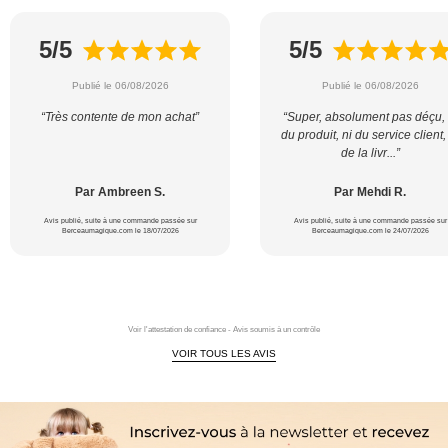
5/5
5/5
Publié le 06/08/2026
Publié le 06/08/2026
“Très contente de mon achat”
“Super, absolument pas déçu, 
du produit, ni du service client,
de la livr...”
Par Ambreen S.
Par Mehdi R.
Avis publié, suite à une commande passée sur
Avis publié, suite à une commande passée sur
Berceaumagique.com le 18/07/2026
Berceaumagique.com le 24/07/2026
Voir l'attestation de confiance - Avis soumis à un contrôle
VOIR TOUS LES AVIS