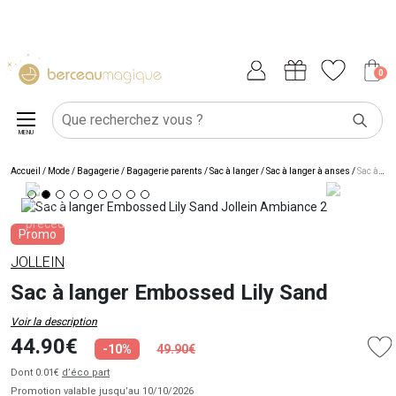
0
MENU
Accueil
/
Mode / Bagagerie
/
Bagagerie parents
/
Sac à langer
/
Sac à langer à anses
/
Sac à langer Embossed Lily Sand
Promo
JOLLEIN
Sac à langer Embossed Lily Sand
Voir la description
44.90€
-10%
49.90€
Dont 0.01€
d’éco part
Promotion valable jusqu’au 10/10/2026