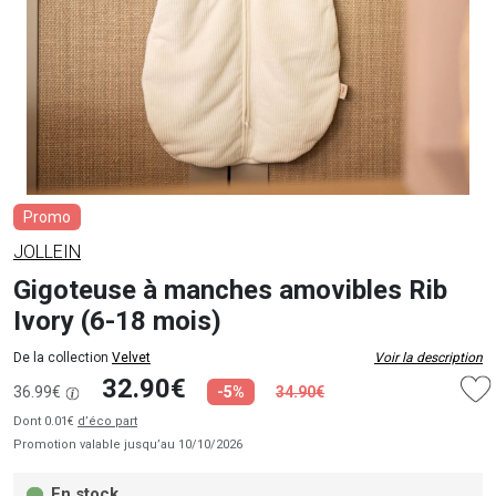
Promo
JOLLEIN
Gigoteuse à manches amovibles Rib
Ivory (6-18 mois)
De la collection
Velvet
Voir la description
32.90€
36.99€
-5%
34.90€
Dont 0.01€
d’éco part
Promotion valable jusqu’au 10/10/2026
En stock