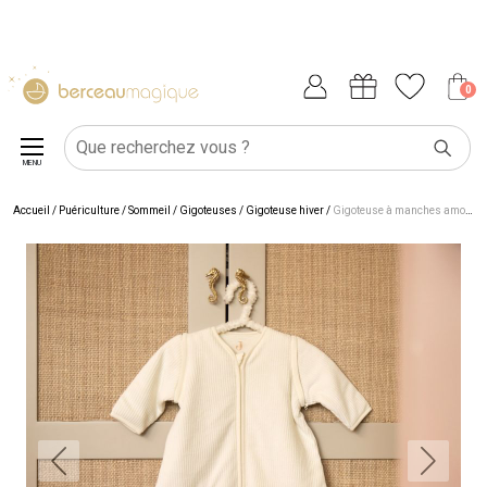
0
MENU
Accueil
/
Puériculture
/
Sommeil
/
Gigoteuses
/
Gigoteuse hiver
/
Gigoteuse à manches amovibles Rib Ivory (6-18 mois)