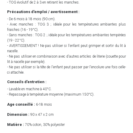
- TOG évolutif de 2 à 3 en retirant les manches.
Précautions d’emploi / avertissement :
- De 6 mois à 18 mois (90 cm).
- Avec manches : TOG 3 ; idéale pour les températures ambiantes plus
fraiches (16 - 19°C).
- Sans manches : TOG 2 ; idéale pour les températures ambiantes tempérées
(19 - 22°C).
- AVERTISSEMENT ! Ne pas utiliser si l'enfant peut grimper et sortir du lit à
nacelle.
- Ne pas utiliser en combinaison avec d'autres articles de literie (couette pour
lit à nacelle par exemple).
- Ne pas utiliser si la tête de l'enfant peut passer par l'encolure une fois celle-
ci attachée.
Conseils d’entretien :
- Lavable en machine à 40°C.
- Repassage à température moyenne (maximum 150°C).
Age conseillé :
6-18 mois
Dimension :
90 x 47 x 2 cm
Matière :
70% coton, 30% polyester