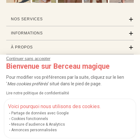
NOS SERVICES
INFORMATIONS
À PROPOS
Continuer sans accepter
PROFESSIONNELS
Bienvenue sur Berceau magique
LISTES CADEAUX
Pour modifier vos préférences par la suite, cliquez sur le lien
'
Mes cookies préférés
' situé dans le pied de page.
Lire notre politique de confidentialité
|
|
|
|
Carte cadeau
Retour 100 jours
Moyens de paiement
Zones et frais de livraison
|
|
|
|
Service après-vente
FAQ
Rappels de produits
Protection des données
Voici pourquoi nous utilisons des cookies.
|
|
Mentions légales et crédits
Conditions générales de ventes
Mes cookies
Partage de données avec Google
Cookies fonctionnels
Nos moyens de paiement sécurisés
Mesure d'audience & Analytics
Annonces personnalisées