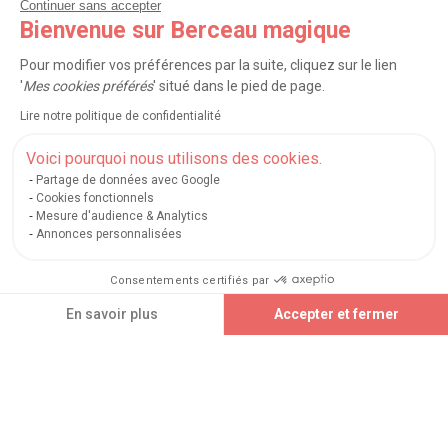
Continuer sans accepter
NOS SERVICES
Bienvenue sur Berceau magique
INFORMATIONS
Pour modifier vos préférences par la suite, cliquez sur le lien
'
Mes cookies préférés
' situé dans le pied de page.
À PROPOS
Lire notre politique de confidentialité
PROFESSIONNELS
Voici pourquoi nous utilisons des cookies.
Partage de données avec Google
LISTES CADEAUX
Cookies fonctionnels
Mesure d'audience & Analytics
Annonces personnalisées
|
|
|
|
Carte cadeau
Retour 100 jours
Moyens de paiement
Zones et frais de livraison
Consentements certifiés par
|
|
|
|
Service après-vente
FAQ
Rappels de produits
Protection des données
|
|
Mentions légales et crédits
Conditions générales de ventes
Mes cookies
Ajouter au panier
En savoir plus
Accepter et fermer
Nos moyens de paiement sécurisés
Axeptio consent
Plateforme de Gestion du Consentement : Personnalisez vos Options
Notre plateforme vous permet d'adapter et de gérer vos paramètres de confidential
Berceau magique
.
Exauceur de souhaits
© 2004-2026
Un site édité par
Mégara