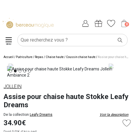
0
MENU
Accueil
/
Puériculture
/
Repas
/
Chaise haute
/
Coussin chaise haute
/
Assise pour chaise haute Stokke Leafy Dreams
JOLLEIN
Assise pour chaise haute Stokke Leafy
Dreams
De la collection
Leafy Dreams
Voir la description
34.90€
Dont 0.01€
d’éco part