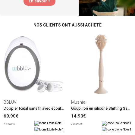
En savoir +
NOS CLIENTS ONT AUSSI ACHETÉ
BBLUV
Mushie
Doppler fœtal sans fil avec écouteurs Echö
Goupillon en silicone Shifting Sand
69.90€
14.90€
En stock
En stock