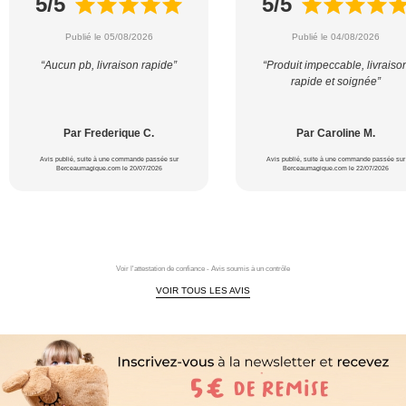
5/5
5/5
Publié le 05/08/2026
Publié le 04/08/2026
“Aucun pb, livraison rapide”
“Produit impeccable, livraiso
rapide et soignée”
Par Frederique C.
Par Caroline M.
Avis publié, suite à une commande passée sur
Avis publié, suite à une commande passée sur
Berceaumagique.com le 20/07/2026
Berceaumagique.com le 22/07/2026
Voir l'attestation de confiance - Avis soumis à un contrôle
VOIR TOUS LES AVIS