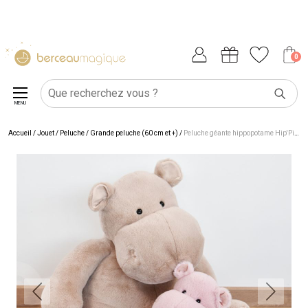
0
MENU
Accueil
/
Jouet
/
Peluche
/
Grande peluche (60 cm et +)
/
Peluche géante hippopotame Hip'Pie (85 cm)