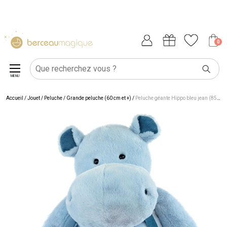
0
MENU
Accueil
/
Jouet
/
Peluche
/
Grande peluche (60 cm et +)
/
Peluche géante Hippo bleu jean (85 cm)