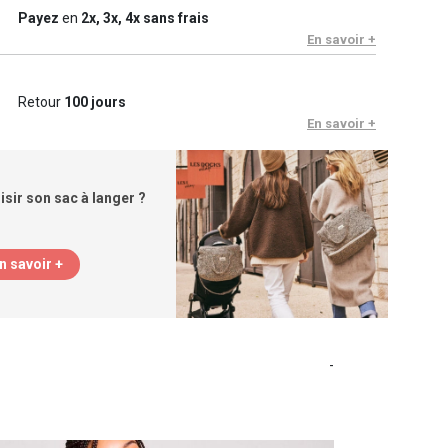
Payez
en
2x, 3x, 4x sans frais
En savoir +
Retour
100 jours
En savoir +
ir son sac à langer ?
n savoir +
-