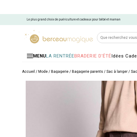
Le plus grand choix de puériculture et cadeaux pour bébé et maman
LA RENTRÉE
BRADERIE D'ÉTÉ
Idées Cad
MENU
Accueil
/
Mode / Bagagerie
/
Bagagerie parents
/
Sac à langer
/
Sac