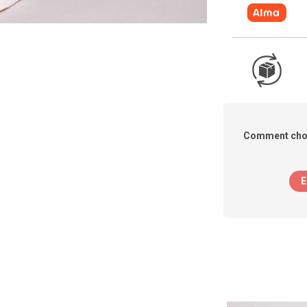
Comment chois
E