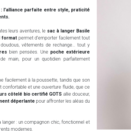
l’alliance parfaite entre style, praticité
ents.
es leurs aventures, le
sac à langer Basile
 format
permet d’emporter facilement tout
, doudous, vêtements de rechange… tout y
res
bien pensées. Une
poche extérieure
e main, pour un quotidien parfaitement
che facilement à la poussette, tandis que son
t confortable et une ouverture fluide, que ce
urs côtelé bio certifié GOTS
allie douceur,
ment déperlante
pour affronter les aléas du
 à langer : un compagnon chic, fonctionnel et
arents modernes.