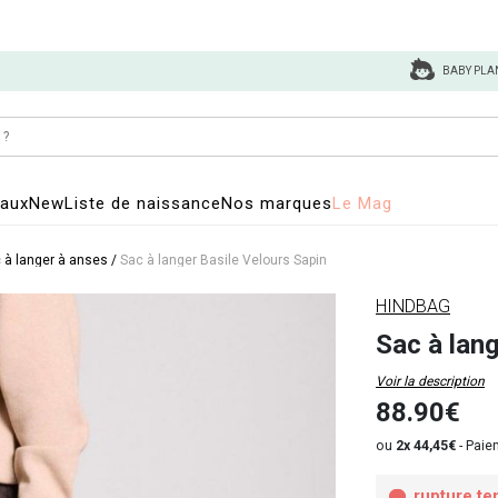
BABY PLA
eaux
New
Liste de naissance
Nos marques
Le Mag
 à langer à anses
/
Sac à langer Basile Velours Sapin
HINDBAG
Sac à lang
Voir la description
88.90€
ou
2x 44,45€
-
Paiem
rupture te