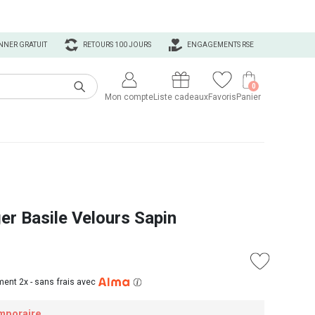
NNER GRATUIT
RETOURS 100 JOURS
ENGAGEMENTS RSE
0
Mon compte
Liste cadeaux
Favoris
Panier
er Basile Velours Sapin
ent 2x -
sans frais avec
mporaire