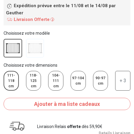
Expédition prévue entre le 11/08 et le 14/08
par
Geuther
Livraison Offerte
i
Choisissez votre modèle
Choisissez votre dimensions
111-
118-
104-
97-104
90-97
+ 3
118
125
111
cm
cm
cm
cm
cm
Ajouter à ma liste cadeaux
Livraison Relais
offerte
dès 59,90€
Details Livraison