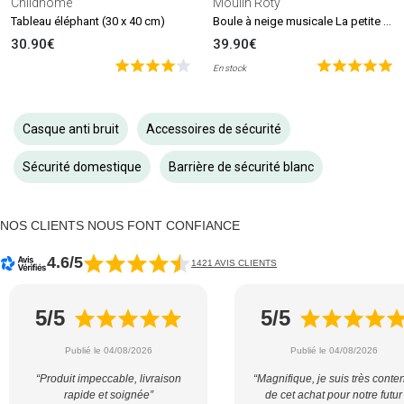
Childhome
Moulin Roty
Boule à neige musicale La petite école de danse
Tableau éléphant (30 x 40 cm)
30.90€
39.90€
En stock
Casque anti bruit
Accessoires de sécurité
Sécurité domestique
Barrière de sécurité blanc
NOS CLIENTS NOUS FONT CONFIANCE
4.6/5
1421 AVIS CLIENTS
5/5
5/5
Publié le 04/08/2026
Publié le 04/08/2026
“Produit impeccable, livraison
“Magnifique, je suis très conte
rapide et soignée”
de cet achat pour notre futur