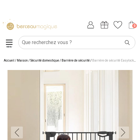
0
MENU
Accueil
/
Maison
/
Sécurité domestique
/
Barrière de sécurité
/
Barrière de sécurité Easylock Flatstep Noire (111 à 118 cm)