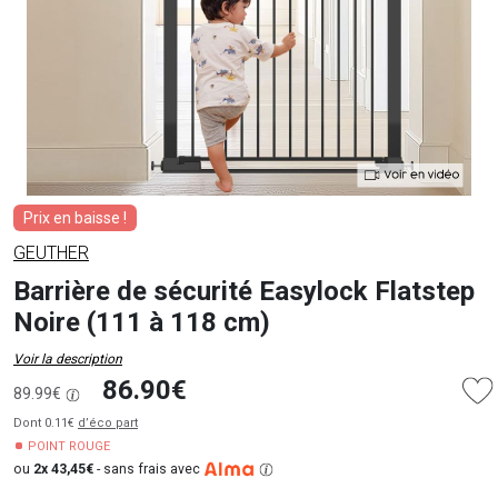
Prix en baisse !
GEUTHER
Barrière de sécurité Easylock Flatstep
Noire (111 à 118 cm)
Voir la description
86.90€
89.99€
Dont 0.11€
d’éco part
POINT ROUGE
ou
2x 43,45€
-
sans frais avec