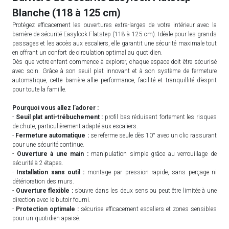
Blanche (118 à 125 cm)
Protégez efficacement les ouvertures extra-larges de votre intérieur avec la
barrière de sécurité Easylock Flatstep (118 à 125 cm). Idéale pour les grands
passages et les accès aux escaliers, elle garantit une sécurité maximale tout
en offrant un confort de circulation optimal au quotidien.
Dès que votre enfant commence à explorer, chaque espace doit être sécurisé
avec soin. Grâce à son seuil plat innovant et à son système de fermeture
automatique, cette barrière allie performance, facilité et tranquillité d’esprit
pour toute la famille.
Pourquoi vous allez l’adorer :
-
Seuil plat anti-trébuchement :
profil bas réduisant fortement les risques
de chute, particulièrement adapté aux escaliers.
-
Fermeture automatique :
se referme seule dès 10° avec un clic rassurant
pour une sécurité continue.
-
Ouverture à une main :
manipulation simple grâce au verrouillage de
sécurité à 2 étapes.
-
Installation sans outil :
montage par pression rapide, sans perçage ni
détérioration des murs.
-
Ouverture flexible :
s’ouvre dans les deux sens ou peut être limitée à une
direction avec le butoir fourni.
-
Protection optimale :
sécurise efficacement escaliers et zones sensibles
pour un quotidien apaisé.