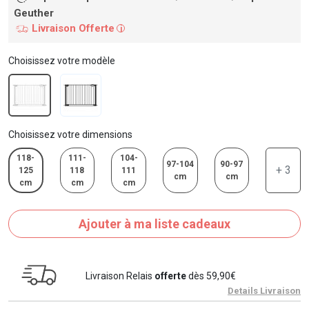
Geuther
Livraison Offerte
i
Choisissez votre modèle
Choisissez votre dimensions
118-
111-
104-
97-104
90-97
+ 3
125
118
111
cm
cm
cm
cm
cm
Ajouter à ma liste cadeaux
Livraison Relais
offerte
dès 59,90€
Details Livraison