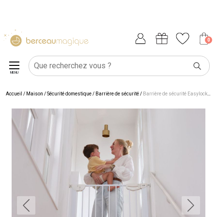
0
MENU
Accueil
/
Maison
/
Sécurité domestique
/
Barrière de sécurité
/
Barrière de sécurité Easylock Flatstep Blanche (118 à 125 cm)