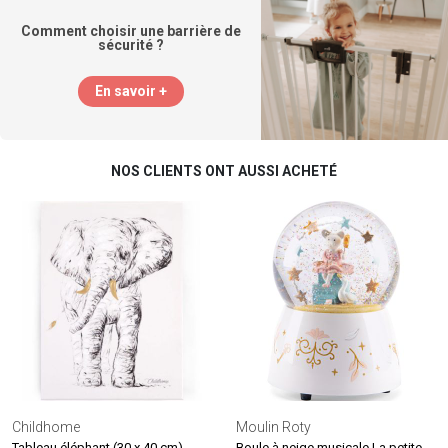
Comment choisir une barrière de
sécurité ?
En savoir +
NOS CLIENTS ONT AUSSI ACHETÉ
Childhome
Moulin Roty
Boule à neige musicale La petite école de danse
Tableau éléphant (30 x 40 cm)