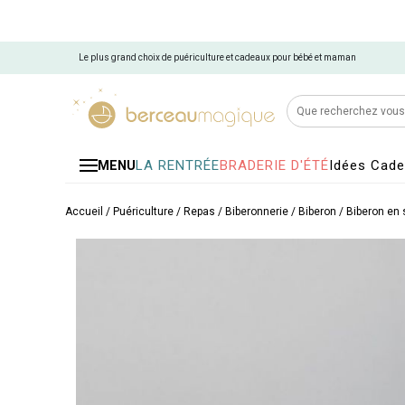
Le plus grand choix de puériculture et cadeaux pour bébé et maman
LA RENTRÉE
BRADERIE D'ÉTÉ
Idées Cad
MENU
Accueil
/
Puériculture
/
Repas
/
Biberonnerie
/
Biberon
/
Biberon en 