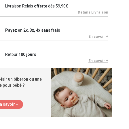
Livraison Relais
offerte
dès 59,90€
Details Livraison
Payez
en
2x, 3x, 4x sans frais
En savoir +
Retour
100 jours
En savoir +
sir un biberon ou une
ne pour bébé ?
n savoir +