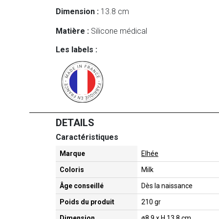
Dimension :
13.8 cm
Matière :
Silicone médical
Les labels :
DETAILS
Caractéristiques
Marque
Elhée
Coloris
Milk
Âge conseillé
Dès la naissance
Poids du produit
210 gr
Dimension
ø8,9 x H 13,8 cm