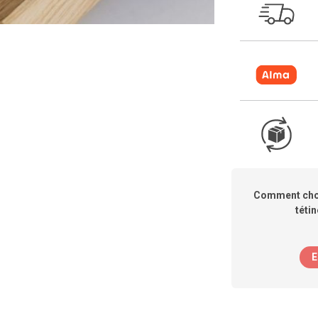
Comment choi
téti
E