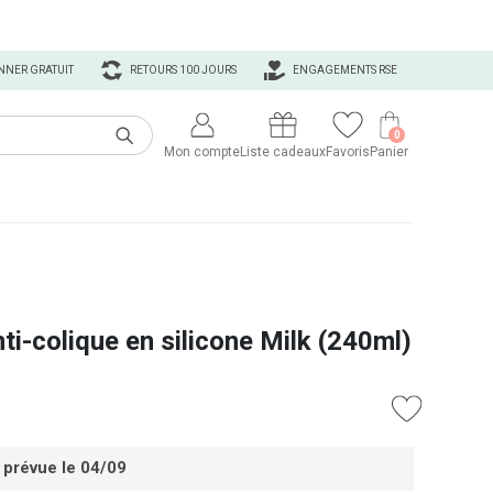
NNER GRATUIT
RETOURS 100 JOURS
ENGAGEMENTS RSE
0
Mon compte
Liste cadeaux
Favoris
Panier
ti-colique en silicone Milk (240ml)
 prévue le 04/09