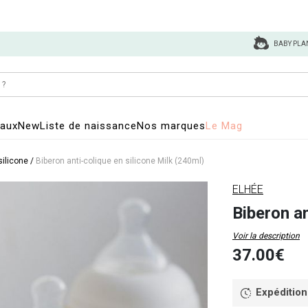
BABY PLA
eaux
New
Liste de naissance
Nos marques
Le Mag
silicone
/
Biberon anti-colique en silicone Milk (240ml)
ELHÉE
Biberon an
Voir la description
37.00€
Expédition