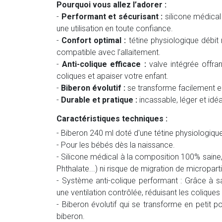
Pourquoi vous allez l’adorer :
-
Performant et sécurisant :
silicone médical
une utilisation en toute confiance.
-
Confort optimal :
tétine physiologique débi
compatible avec l’allaitement.
-
Anti-colique efficace :
valve intégrée offran
coliques et apaiser votre enfant.
-
Biberon évolutif :
se transforme facilement en 
-
Durable et pratique :
incassable, léger et idéa
Caractéristiques techniques :
- Biberon 240 ml doté d'une tétine physiologiqu
- Pour les bébés dès la naissance.
- Silicone médical à la composition 100% saine
Phthalate...) ni risque de migration de microparti
- Système anti-colique performant : Grâce à sa 
une ventilation contrôlée, réduisant les colique
- Biberon évolutif qui se transforme en petit p
biberon.