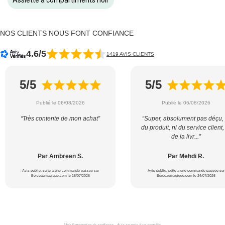
Assiette à compartiments noir
NOS CLIENTS NOUS FONT CONFIANCE
4.6/5
1419 AVIS CLIENTS
5/5
5/5
Publié le 06/08/2026
Publié le 06/08/2026
“Très contente de mon achat”
“Super, absolument pas déçu, 
du produit, ni du service client,
de la livr...”
Par Ambreen S.
Par Mehdi R.
Avis publié, suite à une commande passée sur
Avis publié, suite à une commande passée sur
Berceaumagique.com le 18/07/2026
Berceaumagique.com le 24/07/2026