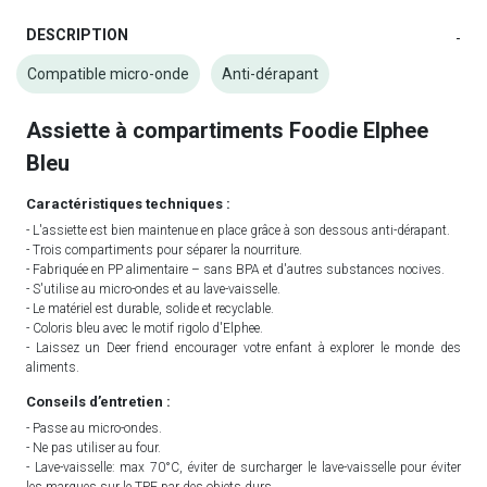
DESCRIPTION
-
Compatible micro-onde
Anti-dérapant
Assiette à compartiments Foodie Elphee
Bleu
Caractéristiques techniques :
- L'assiette est bien maintenue en place grâce à son dessous anti-dérapant.
- Trois compartiments pour séparer la nourriture.
- Fabriquée en PP alimentaire – sans BPA et d'autres substances nocives.
- S'utilise au micro-ondes et au lave-vaisselle.
- Le matériel est durable, solide et recyclable.
- Coloris bleu avec le motif rigolo d'Elphee.
- Laissez un Deer friend encourager votre enfant à explorer le monde des
aliments.
Conseils d’entretien :
- Passe au micro-ondes.
- Ne pas utiliser au four.
- Lave-vaisselle: max 70°C, éviter de surcharger le lave-vaisselle pour éviter
les marques sur le TPE par des objets durs.