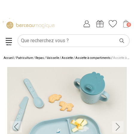
0
MENU
Accueil
/
Puériculture
/
Repas
/
Vaisselle
/
Assiette
/
Assiette à compartiments
/
Assiette à compartiments Foodie Elphee Bleu