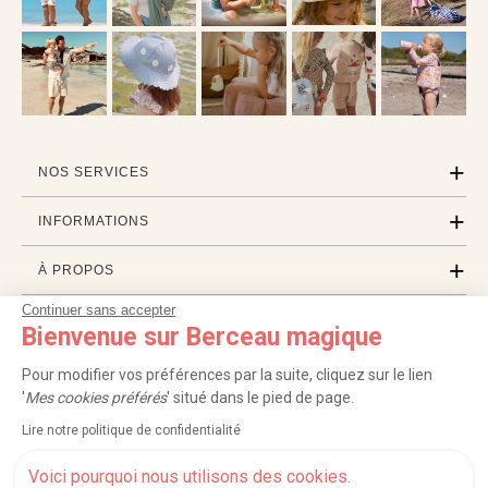
NOS SERVICES
INFORMATIONS
À PROPOS
Continuer sans accepter
PROFESSIONNELS
Bienvenue sur Berceau magique
LISTES CADEAUX
Pour modifier vos préférences par la suite, cliquez sur le lien
'
Mes cookies préférés
' situé dans le pied de page.
Lire notre politique de confidentialité
|
|
|
|
Carte cadeau
Retour 100 jours
Moyens de paiement
Zones et frais de livraison
|
|
|
|
Service après-vente
FAQ
Rappels de produits
Protection des données
Voici pourquoi nous utilisons des cookies.