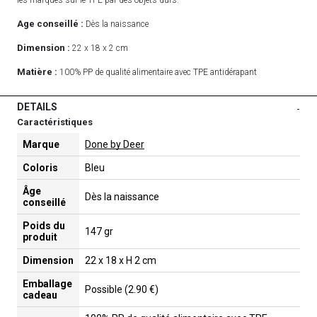
Age conseillé :
Dès la naissance
Dimension :
22 x 18 x 2 cm
Matière :
100% PP de qualité alimentaire avec TPE antidérapant
DETAILS
-
Caractéristiques
Marque
Done by Deer
Coloris
Bleu
Âge
Dès la naissance
conseillé
Poids du
147 gr
produit
Dimension
22 x 18 x H 2 cm
Emballage
Possible (2.90 €)
cadeau