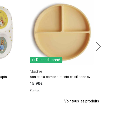
Done
12.
En sto
⭮ Reconditionné
Mushie
Assiette à compartiments en silicone avec ventouse Pale Daffodil - Reconditionné
Lapin
15.90€
En stock
Voir tous les produits