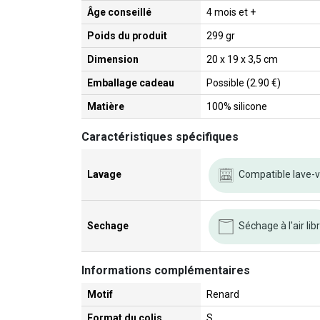
Âge conseillé
4 mois et +
Poids du produit
299 gr
Dimension
20 x 19 x 3,5 cm
Emballage cadeau
Possible (2.90 €)
Matière
100% silicone
Caractéristiques spécifiques
Compatible lave-v
Lavage
Séchage à l'air lib
Sechage
Informations complémentaires
Motif
Renard
Format du colis
S