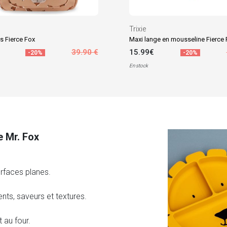
Trixie
s Fierce Fox
39.90 €
15.99€
-20%
-20%
En stock
e Mr. Fox
rfaces planes.
ments, saveurs et textures.
 au four.