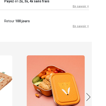
Payez
en
2x, 3x, 4x sans frais
En savoir +
Retour
100 jours
En savoir +
Trixi
Bol e
19.
En sto