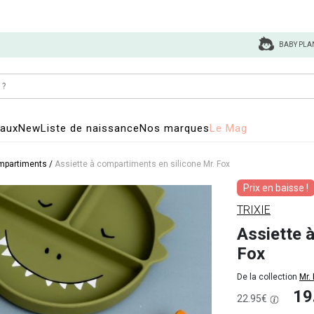
BABY PLA
eaux
New
Liste de naissance
Nos marques
Le Mag
ompartiments
/
Assiette à compartiments en silicone Mr. Fox
Prix en baisse !
TRIXIE
Assiette 
Fox
De la collection
Mr.
19
22.95€