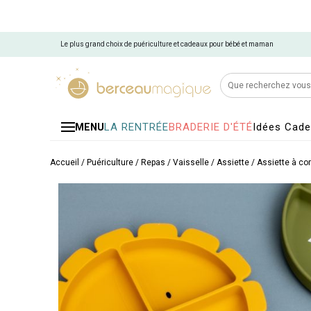
Le plus grand choix de puériculture et cadeaux pour bébé et maman
LA RENTRÉE
BRADERIE D'ÉTÉ
Idées Cad
MENU
Accueil
/
Puériculture
/
Repas
/
Vaisselle
/
Assiette
/
Assiette à c