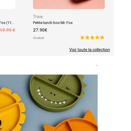
Trixie
Maxi lange en mousseline Fierce Fox (110 x 110 cm)
Petite lunch box Mr. Fox
19.99 €
27.90€
En stock
Voir toute la collection
-