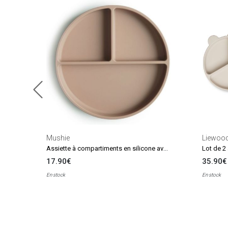
Mushie
Liewoo
Assiette à compartiments en silicone avec ventouse Natural
17.90€
35.90€
En stock
En stock