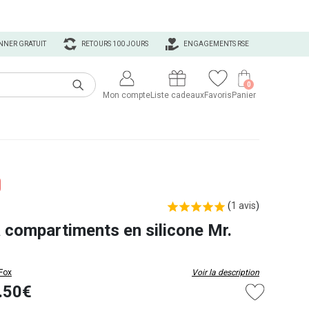
NNER GRATUIT
RETOURS 100 JOURS
ENGAGEMENTS RSE
0
Mon compte
Liste cadeaux
Favoris
Panier
(
1 avis
)
à compartiments en silicone Mr.
 Fox
Voir la description
.50€