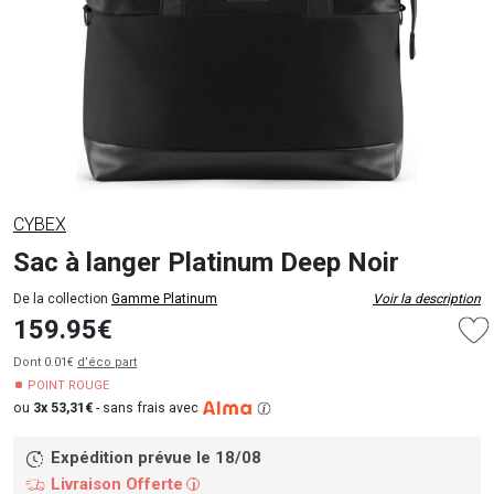
CYBEX
Sac à langer Platinum Deep Noir
De la collection
Gamme Platinum
Voir la description
159.95€
Dont 0.01€
d’éco part
POINT ROUGE
ou
3x 53,31€
-
sans frais avec
Expédition prévue le 18/08
Livraison Offerte
i