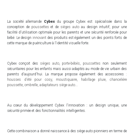
La société allemande
Cybex
du groupe Cybex est spécialisée dans la
conception de
poussettes
et de
sièges auto
au design intuitif, pour une
facilité d'utilisation optimale pour les parents et une sécurité renforcée pour
bébé. Le design
innovant
des produits est également un des points forts de
cette marque de puériculture à l'identité visuelle forte.
Cybex conçoit des
sièges auto
,
porte-bébés
,
poussettes
non seulement
sécuritaires pour les enfants mais aussi adaptés au mode de vie urbain des
parents d'aujourd'hui. La marque propose également des accessoires :
housses d'été pour cosy
,
moustiquaire
,
habillage pluie
,
chancelière
poussette
,
ombrelle
,
adaptateurs siège auto
...
Au coeur du développement Cybex l'innovation : un design unique, une
sécurité primée et des fonctionnalités intelligentes.
Cette combinaison a donné naissance à des siège auto pionniers en terme de