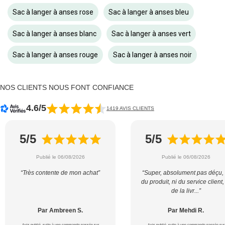
Sac à langer à anses rose
Sac à langer à anses bleu
Sac à langer à anses blanc
Sac à langer à anses vert
Sac à langer à anses rouge
Sac à langer à anses noir
NOS CLIENTS NOUS FONT CONFIANCE
4.6/5
1419 AVIS CLIENTS
5/5
5/5
Publié le 06/08/2026
Publié le 06/08/2026
“Très contente de mon achat”
“Super, absolument pas déçu, 
du produit, ni du service client,
de la livr...”
Par Ambreen S.
Par Mehdi R.
Avis publié, suite à une commande passée sur
Avis publié, suite à une commande passée sur