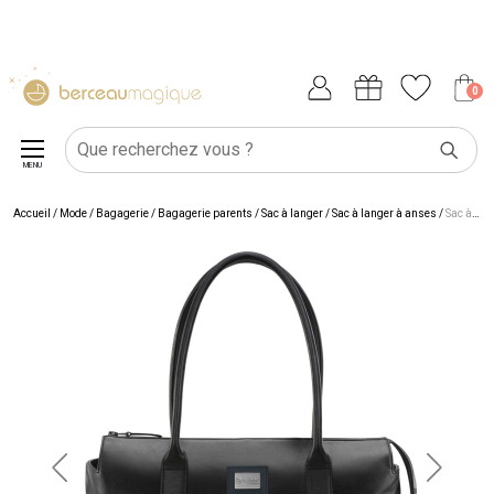
0
MENU
Accueil
/
Mode / Bagagerie
/
Bagagerie parents
/
Sac à langer
/
Sac à langer à anses
/
Sac à langer Platinum Deep Noir