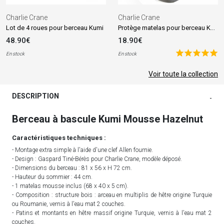
Charlie Crane
Charlie Crane
Protège matelas pour berceau Kumi (68 x 40 cm)
Lot de 4 roues pour berceau Kumi
48.90€
18.90€
En stock
En stock
Voir toute la collection
DESCRIPTION
-
Berceau à bascule Kumi Mousse Hazelnut
Caractéristiques techniques :
- Montage extra simple à l'aide d'une clef Allen fournie.
- Design : Gaspard Tiné-Bérès pour Charlie Crane, modèle déposé.
- Dimensions du berceau : 81 x 56 x H 72 cm.
- Hauteur du sommier : 44 cm.
- 1 matelas mousse inclus (68 x 40 x 5 cm).
- Composition : structure bois : arceau en multiplis de hêtre origine Turquie
ou Roumanie, vernis à l'eau mat 2 couches.
- Patins et montants en hêtre massif origine Turquie, vernis à l'eau mat 2
couches.