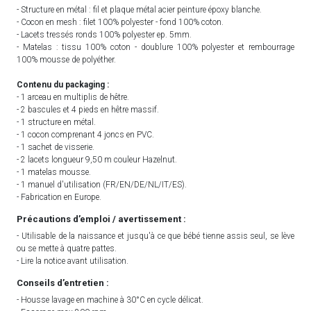
- Structure en métal : fil et plaque métal acier peinture époxy blanche.
- Cocon en mesh : filet 100% polyester - fond 100% coton.
- Lacets tressés ronds 100% polyester ep. 5mm.
- Matelas : tissu 100% coton - doublure 100% polyester et rembourrage
100% mousse de polyéther.
Contenu du packaging :
- 1 arceau en multiplis de hêtre.
- 2 bascules et 4 pieds en hêtre massif.
- 1 structure en métal.
- 1 cocon comprenant 4 joncs en PVC.
- 1 sachet de visserie.
- 2 lacets longueur 9,50 m couleur Hazelnut.
- 1 matelas mousse.
- 1 manuel d'utilisation (FR/EN/DE/NL/IT/ES).
- Fabrication en Europe.
Précautions d’emploi / avertissement :
- Utilisable de la naissance et jusqu'à ce que bébé tienne assis seul, se lève
ou se mette à quatre pattes.
- Lire la notice avant utilisation.
Conseils d’entretien :
- Housse lavage en machine à 30°C en cycle délicat.