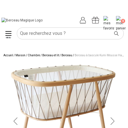
0
MENU
Accueil
/
Maison
/
Chambre
/
Berceau et lit
/
Berceau
/
Berceau à bascule Kumi Mousse Hazelnut