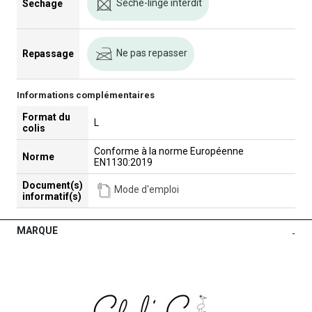
Séche-linge interdit
Sechage
Ne pas repasser
Repassage
Informations complémentaires
Format du
L
colis
Conforme à la norme Européenne
Norme
EN1130:2019
Document(s)
Mode d'emploi
informatif(s)
MARQUE
-