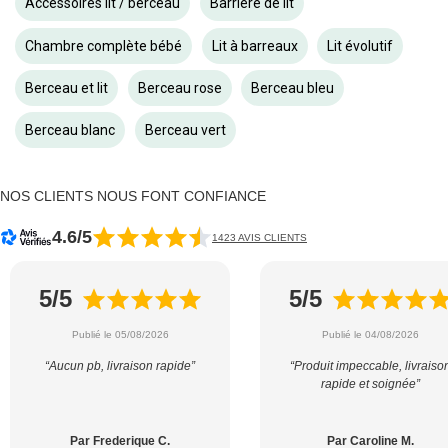
Accessoires lit / berceau
Barrière de lit
Chambre complète bébé
Lit à barreaux
Lit évolutif
Berceau et lit
Berceau rose
Berceau bleu
Berceau blanc
Berceau vert
NOS CLIENTS NOUS FONT CONFIANCE
4.6/5
1423 AVIS CLIENTS
5/5
5/5
Publié le 05/08/2026
Publié le 04/08/2026
“Aucun pb, livraison rapide”
“Produit impeccable, livraiso
rapide et soignée”
Par Frederique C.
Par Caroline M.