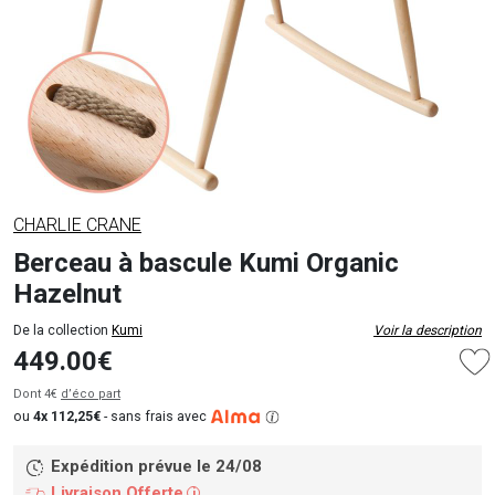
CHARLIE CRANE
Berceau à bascule Kumi Organic
Hazelnut
De la collection
Kumi
Voir la description
449.00€
Dont 4€
d’éco part
ou
4x 112,25€
-
sans frais avec
Expédition prévue le 24/08
Livraison Offerte
i