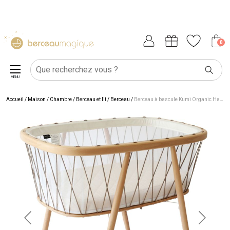
0
MENU
Accueil
/
Maison
/
Chambre
/
Berceau et lit
/
Berceau
/
Berceau à bascule Kumi Organic Hazelnut