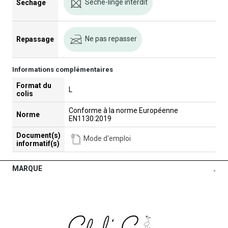
Séche-linge interdit
Sechage
Ne pas repasser
Repassage
Informations complémentaires
Format du
L
colis
Conforme à la norme Européenne
Norme
EN1130:2019
Document(s)
Mode d'emploi
informatif(s)
MARQUE
-