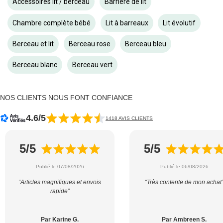
Accessoires lit / berceau
Barrière de lit
Chambre complète bébé
Lit à barreaux
Lit évolutif
Berceau et lit
Berceau rose
Berceau bleu
Berceau blanc
Berceau vert
NOS CLIENTS NOUS FONT CONFIANCE
4.6/5
1418 AVIS CLIENTS
5/5
5/5
Publié le 07/08/2026
Publié le 06/08/2026
“Articles magnifiques et envois
“Très contente de mon achat
rapide”
Par Karine G.
Par Ambreen S.