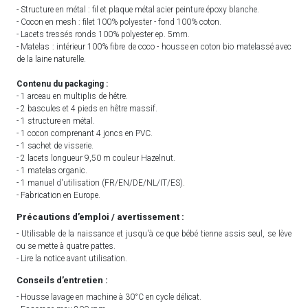
- Structure en métal : fil et plaque métal acier peinture époxy blanche.
- Cocon en mesh : filet 100% polyester - fond 100% coton.
- Lacets tressés ronds 100% polyester ep. 5mm.
- Matelas : intérieur 100% fibre de coco - housse en coton bio matelassé avec
de la laine naturelle.
Contenu du packaging :
- 1 arceau en multiplis de hêtre.
- 2 bascules et 4 pieds en hêtre massif.
- 1 structure en métal.
- 1 cocon comprenant 4 joncs en PVC.
- 1 sachet de visserie.
- 2 lacets longueur 9,50 m couleur Hazelnut.
- 1 matelas organic.
- 1 manuel d'utilisation (FR/EN/DE/NL/IT/ES).
- Fabrication en Europe.
Précautions d’emploi / avertissement :
- Utilisable de la naissance et jusqu'à ce que bébé tienne assis seul, se lève
ou se mette à quatre pattes.
- Lire la notice avant utilisation.
Conseils d’entretien :
- Housse lavage en machine à 30°C en cycle délicat.