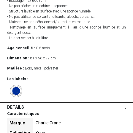
- Essorage max 800 rpm.
- Ne pas sécher en machine ni repasser.
- Structure lavable en surface avec une éponge humide.
- Ne pas utiliser de solvants, diluants, alcools, abrasifs...
- Matelas : ne pas déhousser et/ou mettre en machine.
- Nettoyage en surface uniquement à l'air d'une éponge humide et un
détergent doux.
- Laisser sécher à l'air libre.
Age conseillé :
0-6 mois
Dimension :
81 x 56 x 72 cm
Matière :
Bois, métal, polyester
Les labels :
DETAILS
-
Caractéristiques
Marque
Charlie Crane
Collection
Kumi