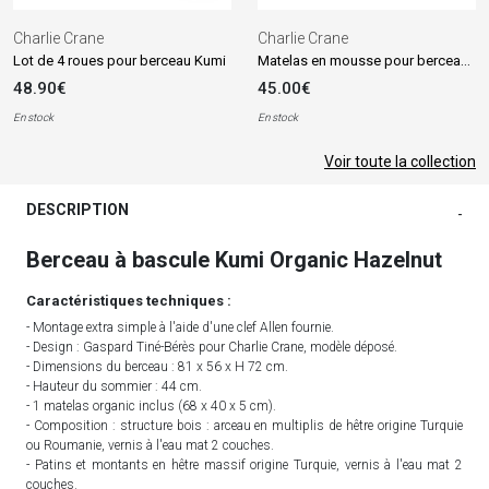
Charlie Crane
Charlie Crane
Matelas en mousse pour berceau Kumi (68 x 40 cm)
Lot de 4 roues pour berceau Kumi
48.90€
45.00€
En stock
En stock
Voir toute la collection
DESCRIPTION
-
Berceau à bascule Kumi Organic Hazelnut
Caractéristiques techniques :
- Montage extra simple à l'aide d'une clef Allen fournie.
- Design : Gaspard Tiné-Bérès pour Charlie Crane, modèle déposé.
- Dimensions du berceau : 81 x 56 x H 72 cm.
- Hauteur du sommier : 44 cm.
- 1 matelas organic inclus (68 x 40 x 5 cm).
- Composition : structure bois : arceau en multiplis de hêtre origine Turquie
ou Roumanie, vernis à l'eau mat 2 couches.
- Patins et montants en hêtre massif origine Turquie, vernis à l'eau mat 2
couches.