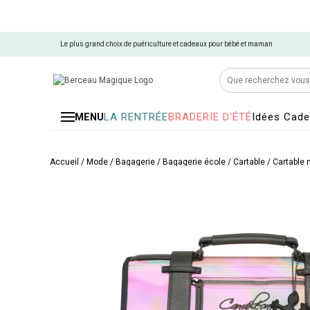
Le plus grand choix de puériculture et cadeaux pour bébé et maman
LA RENTRÉE
BRADERIE D'ÉTÉ
Idées Cad
MENU
Accueil
/
Mode / Bagagerie
/
Bagagerie école
/
Cartable
/
Cartable 