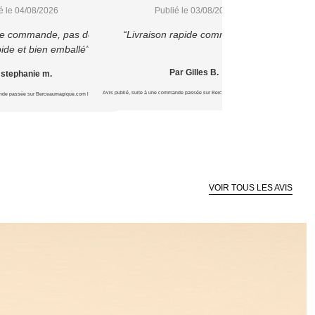
é le 04/08/2026
Publié le 03/08/2026
 je commande, pas déçu
“Livraison rapide comme prévu”
pide et bien emballé”
Par Gilles B.
 stephanie m.
Avis publié, suite à une commande passée sur Berceaumagique.com le 15/07/2026
Avis publié, s
ande passée sur Berceaumagique.com le 16/07/2026
VOIR TOUS LES AVIS