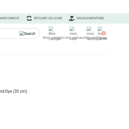
NNER GRATUIT
RETOURS 100 JOURS
ENGAGEMENTS RSE
0
Mon compte
Liste cadeaux
Favoris
Panier
and Dye (35 cm)