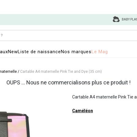
BABY PLA
eaux
New
Liste de naissance
Nos marques
Le Mag
maternelle
/
Cartable A4 maternelle Pink Tie and Dye (35 cm)
OUPS ... Nous ne commercialisons plus ce produit !
Cartable A4 maternelle Pink Tie 
Caméléon