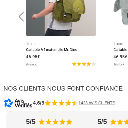
Trixie
Trixie
Cartable A4 maternelle Mr. Dino
Cartable
46.95€
46.95€
En stock
En stock
NOS CLIENTS NOUS FONT CONFIANCE
4.6/5
1423 AVIS CLIENTS
5/5
5/5