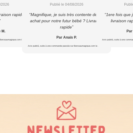
8/2026
Publié le 04/08/2026
Publi
raison rapide et
“Magnifique, je suis très contente de cet
“1ere fois que
”
achat pour notre futur bébé ? Livraison
livraison ra
rapide”
e M.
Par
Par Anaïs P.
 Berceaumagique.com le 22/07/2026
Avis publié, suite à une comm
Avis publié, suite à une commande passée sur Berceaumagique.com le 16/07/2026