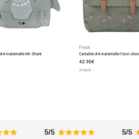
Fresk
 A4 maternelle Mr. Shark
Cartable A4 maternelle Faon olive
42.90€
En stock
5/5
5/5