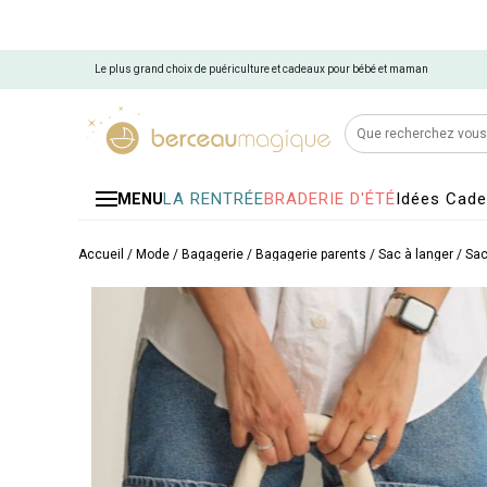
Le plus grand choix de puériculture et cadeaux pour bébé et maman
LA RENTRÉE
BRADERIE D'ÉTÉ
Idées Cad
MENU
Accueil
/
Mode / Bagagerie
/
Bagagerie parents
/
Sac à langer
/
Sac