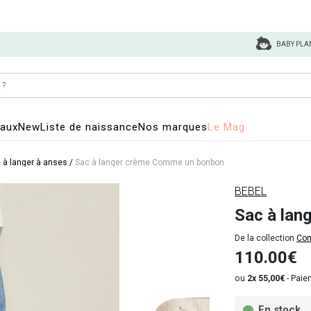
BABY PLA
eaux
New
Liste de naissance
Nos marques
Le Mag
 à langer à anses
/
Sac à langer crème Comme un bonbon
BEBEL
Sac à lan
De la collection
Com
110.00€
ou
2x 55,00€
-
Paiem
En stock