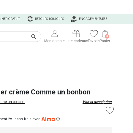
NNER GRATUIT
RETOURS 100 JOURS
ENGAGEMENTS RSE
0
Mon compte
Liste cadeaux
Favoris
Panier
ger crème Comme un bonbon
me un bonbon
Voir la description
ent 2x -
sans frais avec