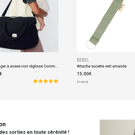
BEBEL
Sac à langer à anses noir réglisse Comme un bonbon
Attache sucette vert amande
€
15.00€
En stock
on
des sorties en toute sérénité !