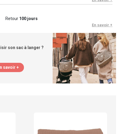
Retour
100 jours
En savoir +
ir son sac à langer ?
n savoir +
BEB
Tapis
38.