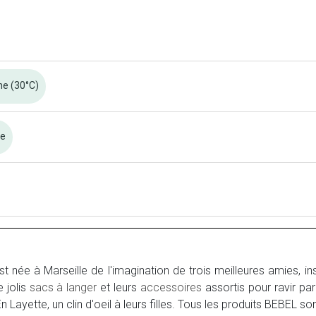
ne (30°C)
re
t née à Marseille de l'imagination de trois meilleures amies, i
e jolis
sacs à langer
et leurs
accessoires
assortis pour ravir pa
 Layette, un clin d'oeil à leurs filles. Tous les produits BEBEL so