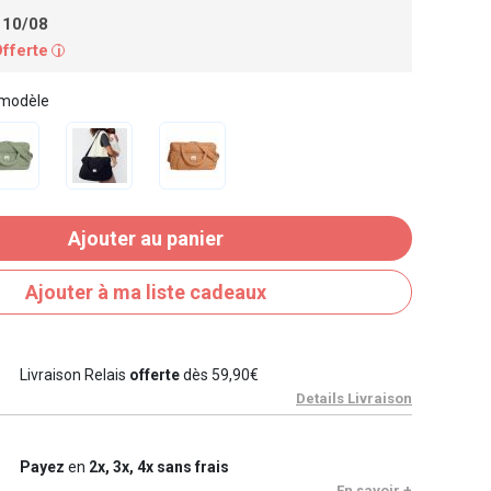
 10/08
Offerte
i
 modèle
Ajouter au panier
Ajouter à ma liste cadeaux
Livraison Relais
offerte
dès 59,90€
Details Livraison
Payez
en
2x, 3x, 4x sans frais
En savoir +