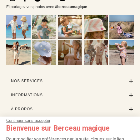
Et partagez vos photos avec
#berceaumagique
NOS SERVICES
INFORMATIONS
À PROPOS
Continuer sans accepter
PROFESSIONNELS
Bienvenue sur Berceau magique
LISTES CADEAUX
Pour modifier vos préférences par la suite, cliquez sur le lien