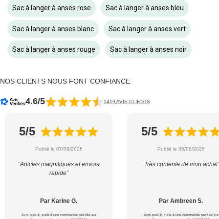
Sac à langer à anses rose
Sac à langer à anses bleu
Sac à langer à anses blanc
Sac à langer à anses vert
Sac à langer à anses rouge
Sac à langer à anses noir
NOS CLIENTS NOUS FONT CONFIANCE
4.6/5
1419 AVIS CLIENTS
5/5
5/5
Publié le 07/08/2026
Publié le 06/08/2026
“Articles magnifiques et envois
“Très contente de mon achat
rapide”
Par Karine G.
Par Ambreen S.
Avis publié, suite à une commande passée sur
Avis publié, suite à une commande passée sur