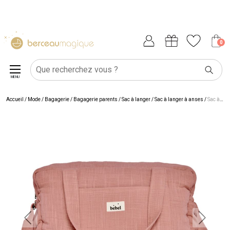
0
MENU
Accueil
/
Mode / Bagagerie
/
Bagagerie parents
/
Sac à langer
/
Sac à langer à anses
/
Sac à langer bandoulière 24/48 h terracotta