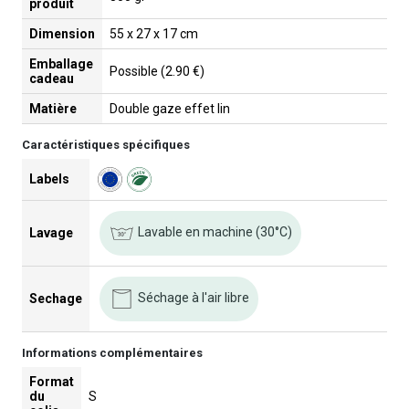
produit
Dimension
55 x 27 x 17 cm
Emballage
Possible (2.90 €)
cadeau
Matière
Double gaze effet lin
Caractéristiques spécifiques
Labels
Lavable en machine (30°C)
Lavage
Séchage à l'air libre
Sechage
Informations complémentaires
Format
du
S