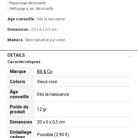
- Repassage déconseillé.
- Nettoyage à sec déconseillé.
Age conseillé :
Dès la naissance
Dimension :
20 x 6 x 0.5 cm
Matière :
Bois naturel et pur coton
DETAILS
-
Caractéristiques
Marque
BB & Co
Coloris
Vieux rose
Âge
Dès la naissance
conseillé
Poids du
12 gr
produit
Dimension
20 x 6 x 0,5 cm
Emballage
Possible (2.90 €)
cadeau