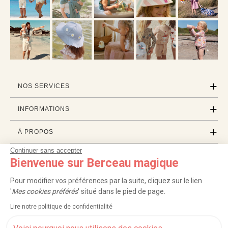
NOS SERVICES
INFORMATIONS
À PROPOS
Continuer sans accepter
PROFESSIONNELS
Bienvenue sur Berceau magique
LISTES CADEAUX
Pour modifier vos préférences par la suite, cliquez sur le lien
'
Mes cookies préférés
' situé dans le pied de page.
Lire notre politique de confidentialité
|
|
|
|
Carte cadeau
Retour 100 jours
Moyens de paiement
Zones et frais de livraison
|
|
|
|
Service après-vente
FAQ
Rappels de produits
Protection des données