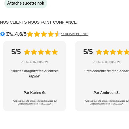
Attache sucette noir
NOS CLIENTS NOUS FONT CONFIANCE
4.6/5
1418 AVIS CLIENTS
5/5
5/5
Publié le 07/08/2026
Publié le 06/08/2026
“Articles magnifiques et envois
“Très contente de mon achat
rapide”
Par Karine G.
Par Ambreen S.
Avis publié, suite à une commande passée sur
Avis publié, suite à une commande passée sur
Berceaumagique.com le 05/07/2026
Berceaumagique.com le 18/07/2026