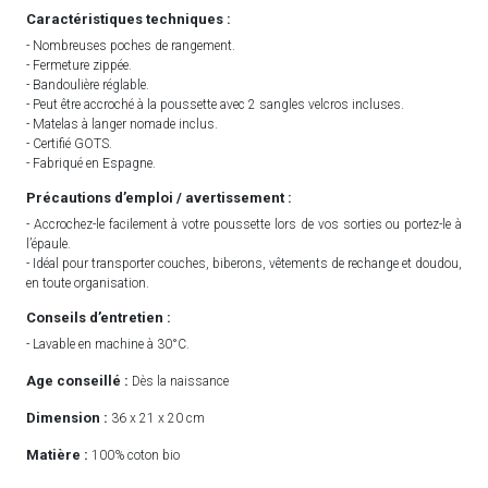
Caractéristiques techniques :
- Nombreuses poches de rangement.
- Fermeture zippée.
- Bandoulière réglable.
- Peut être accroché à la poussette avec 2 sangles velcros incluses.
- Matelas à langer nomade inclus.
- Certifié GOTS.
- Fabriqué en Espagne.
Précautions d’emploi / avertissement :
- Accrochez-le facilement à votre poussette lors de vos sorties ou portez-le à
l’épaule.
- Idéal pour transporter couches, biberons, vêtements de rechange et doudou,
en toute organisation.
Conseils d’entretien :
- Lavable en machine à 30°C.
Age conseillé :
Dès la naissance
Dimension :
36 x 21 x 20 cm
Matière :
100% coton bio