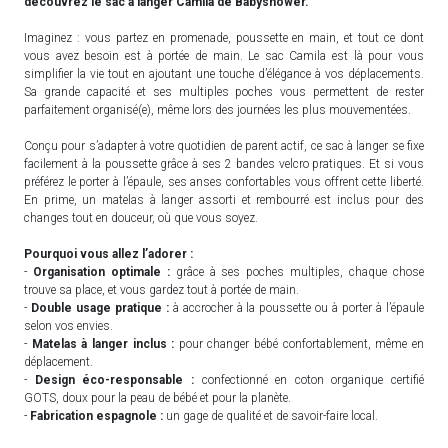
découvrez le sac à langer Camila de Babyshower.
Imaginez : vous partez en promenade, poussette en main, et tout ce dont
vous avez besoin est à portée de main. Le sac Camila est là pour vous
simplifier la vie tout en ajoutant une touche d’élégance à vos déplacements.
Sa grande capacité et ses multiples poches vous permettent de rester
parfaitement organisé(e), même lors des journées les plus mouvementées.
Conçu pour s’adapter à votre quotidien de parent actif, ce sac à langer se fixe
facilement à la poussette grâce à ses 2 bandes velcro pratiques. Et si vous
préférez le porter à l’épaule, ses anses confortables vous offrent cette liberté.
En prime, un matelas à langer assorti et rembourré est inclus pour des
changes tout en douceur, où que vous soyez.
Pourquoi vous allez l’adorer :
-
Organisation optimale :
grâce à ses poches multiples, chaque chose
trouve sa place, et vous gardez tout à portée de main.
-
Double usage pratique :
à accrocher à la poussette ou à porter à l’épaule
selon vos envies.
-
Matelas à langer inclus :
pour changer bébé confortablement, même en
déplacement.
-
Design éco-responsable :
confectionné en coton organique certifié
GOTS, doux pour la peau de bébé et pour la planète.
-
Fabrication espagnole :
un gage de qualité et de savoir-faire local.