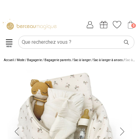
0
MENU
Accueil
/
Mode / Bagagerie
/
Bagagerie parents
/
Sac à langer
/
Sac à langer à anses
/
Sac à langer Camila Roseberry Canvas