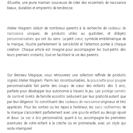
d’Aurélie, une jeune maman soucieuse de créer des essentiels de naissance
beaux, durables et empreints de tendresse.
Atelier Wagram séduit de nombreux parents à la recherche de
cadeaux de
naissance
uniques, de produits utiles au quotidien, et d’objets
personnalisables
qui ont du sens. Le petit
cœur
, symbole emblématique de
la marque, illustre parfaitement la sensibilité et l’attention portée à chaque
création. Chaque article est imaginé pour accompagner les tout-petits dès
leurs premiers instants, tout en facilitant la vie des parents.
Sur Berceau Magique, vous retrouverez une sélection raffinée de produits
signés Atelier Wagram. Parmi les incontournables, la
poussette pour poupée
personnalisable fait partie des coups de cœur des enfants dès 3 ans,
parfaite pour développer leur autonomie à travers le jeu. Les
protège carnets
de santé
et livrets de famille assortis séduisent par leur praticité autant que
par leur élégance. Ils constituent des
cadeaux de naissance
originaux et très
appréciés. Pour les sorties ou les repas à l’extérieur, les
sacs isothermes
de
la marque s’accordent parfaitement avec une
gourde
enfant au design épuré
et doux. Le
sac à dos
personnalisé, quant à lui, accompagne les premières
aventures de votre enfant à la crèche ou en promenade, avec un style qui
reste intemporel.