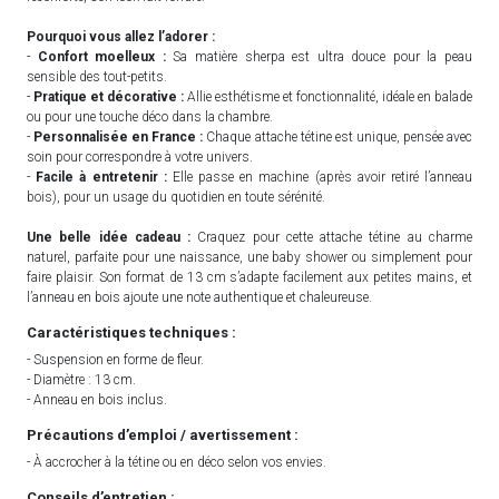
Pourquoi vous allez l’adorer :
-
Confort moelleux :
Sa matière sherpa est ultra douce pour la peau
sensible des tout-petits.
-
Pratique et décorative :
Allie esthétisme et fonctionnalité, idéale en balade
ou pour une touche déco dans la chambre.
-
Personnalisée en France :
Chaque attache tétine est unique, pensée avec
soin pour correspondre à votre univers.
-
Facile à entretenir :
Elle passe en machine (après avoir retiré l’anneau
bois), pour un usage du quotidien en toute sérénité.
Une belle idée cadeau :
Craquez pour cette attache tétine au charme
naturel, parfaite pour une naissance, une baby shower ou simplement pour
faire plaisir. Son format de 13 cm s’adapte facilement aux petites mains, et
l’anneau en bois ajoute une note authentique et chaleureuse.
Caractéristiques techniques :
- Suspension en forme de fleur.
- Diamètre : 13 cm.
- Anneau en bois inclus.
Précautions d’emploi / avertissement :
- À accrocher à la tétine ou en déco selon vos envies.
Conseils d’entretien :