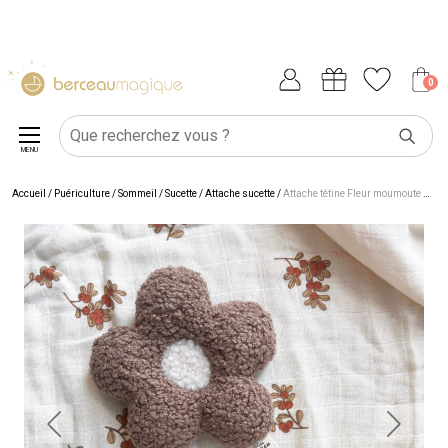
0
MENU
Accueil
/
Puériculture
/
Sommeil
/
Sucette
/
Attache sucette
/
Attache tétine Fleur moumoute Beige-Ecru