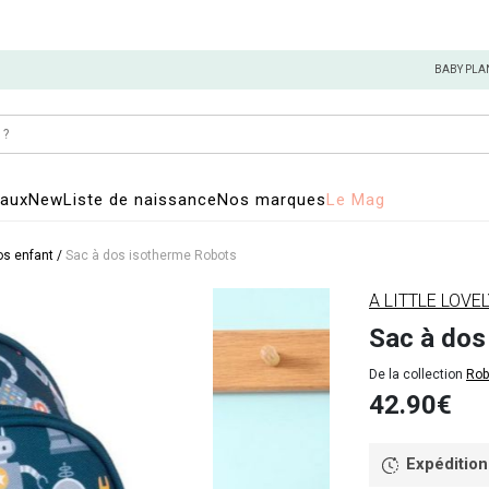
BABY PLA
eaux
New
Liste de naissance
Nos marques
Le Mag
os enfant
/
Sac à dos isotherme Robots
A LITTLE LOV
Sac à dos
De la collection
Rob
42.90€
Expédition