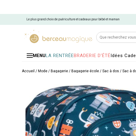
Le plus grand choix de puériculture et cadeaux pour bébé et maman
LA RENTRÉE
BRADERIE D'ÉTÉ
Idées Cad
MENU
Accueil
/
Mode / Bagagerie
/
Bagagerie école
/
Sac à dos
/
Sac à d