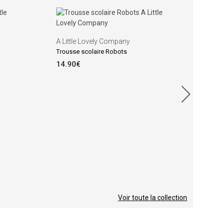
A Li
Gour
A Little Lovely Company
10.
Trousse scolaire Robots
14.90€
Voir toute la collection