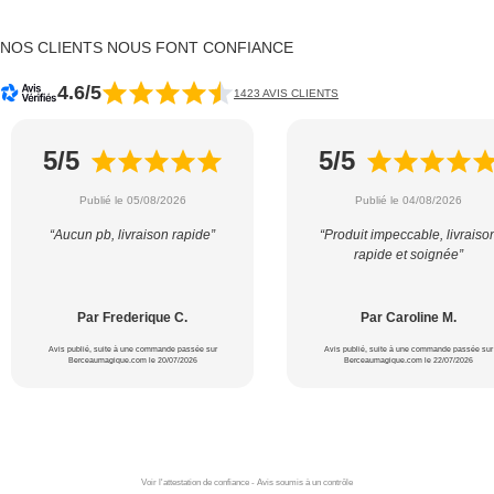
NOS CLIENTS NOUS FONT CONFIANCE
4.6/5
1423 AVIS CLIENTS
5/5
5/5
Publié le 05/08/2026
Publié le 04/08/2026
“Aucun pb, livraison rapide”
“Produit impeccable, livraiso
rapide et soignée”
Par Frederique C.
Par Caroline M.
Avis publié, suite à une commande passée sur
Avis publié, suite à une commande passée sur
Berceaumagique.com le 20/07/2026
Berceaumagique.com le 22/07/2026
Voir l'attestation de confiance - Avis soumis à un contrôle