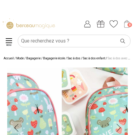
0
MENU
Accueil
/
Mode / Bagagerie
/
Bagagerie école
/
Sac à dos
/
Sac à dos enfant
/
Sac à dos avec poche isotherme Joie