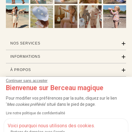
NOS SERVICES
INFORMATIONS
À PROPOS
Continuer sans accepter
PROFESSIONNELS
Bienvenue sur Berceau magique
LISTES CADEAUX
Pour modifier vos préférences par la suite, cliquez sur le lien
'
Mes cookies préférés
' situé dans le pied de page.
Lire notre politique de confidentialité
|
|
|
|
Carte cadeau
Retour 100 jours
Moyens de paiement
Zones et frais de livraison
|
|
|
|
Service après-vente
FAQ
Rappels de produits
Protection des données
Voici pourquoi nous utilisons des cookies.
|
|
Mentions légales et crédits
Conditions générales de ventes
Mes cookies