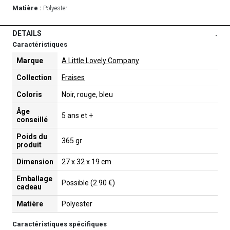
Matière :
Polyester
DETAILS
-
Caractéristiques
Marque
A Little Lovely Company
Collection
Fraises
Coloris
Noir, rouge, bleu
Âge
5 ans et +
conseillé
Poids du
365 gr
produit
Dimension
27 x 32 x 19 cm
Emballage
Possible (2.90 €)
cadeau
Matière
Polyester
Caractéristiques spécifiques