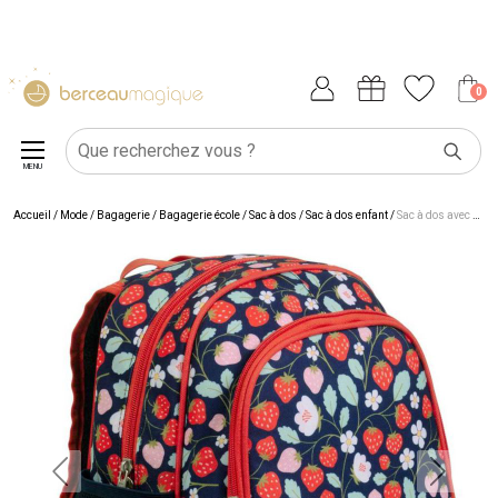
0
MENU
Accueil
/
Mode / Bagagerie
/
Bagagerie école
/
Sac à dos
/
Sac à dos enfant
/
Sac à dos avec poche isotherme Fraises