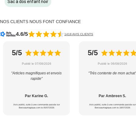
Sac à dos enfant noir
NOS CLIENTS NOUS FONT CONFIANCE
4.6/5
1418 AVIS CLIENTS
5/5
5/5
Publié le 07/08/2026
Publié le 06/08/2026
“Articles magnifiques et envois
“Très contente de mon achat
rapide”
Par Karine G.
Par Ambreen S.
Avis publié, suite à une commande passée sur
Avis publié, suite à une commande passée sur
Berceaumagique.com le 05/07/2026
Berceaumagique.com le 18/07/2026