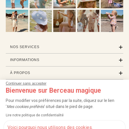
NOS SERVICES
INFORMATIONS
À PROPOS
Continuer sans accepter
PROFESSIONNELS
Bienvenue sur Berceau magique
LISTES CADEAUX
Pour modifier vos préférences par la suite, cliquez sur le lien
'
Mes cookies préférés
' situé dans le pied de page.
Lire notre politique de confidentialité
|
|
|
|
Carte cadeau
Retour 100 jours
Moyens de paiement
Zones et frais de livraison
|
|
|
|
Service après-vente
FAQ
Rappels de produits
Protection des données
Voici pourquoi nous utilisons des cookies.