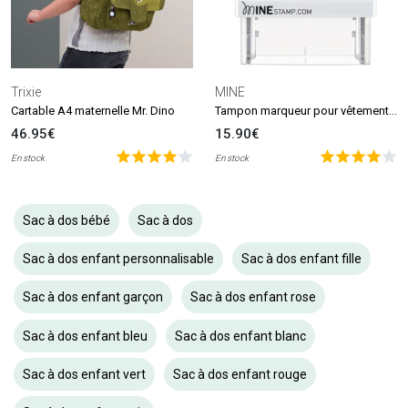
Trixie
MINE
Tampon marqueur pour vêtements et livres MINE Stamp
Cartable A4 maternelle Mr. Dino
46.95€
15.90€
En stock
En stock
Sac à dos bébé
Sac à dos
Sac à dos enfant personnalisable
Sac à dos enfant fille
Sac à dos enfant garçon
Sac à dos enfant rose
Sac à dos enfant bleu
Sac à dos enfant blanc
Sac à dos enfant vert
Sac à dos enfant rouge