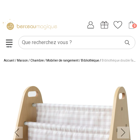
0
MENU
Accueil
/
Maison
/
Chambre
/
Mobilier de rangement
/
Bibliothèque
/
Bibliothèque double face Vichi Beige