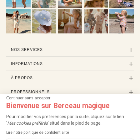
NOS SERVICES
INFORMATIONS
À PROPOS
PROFESSIONNELS
Continuer sans accepter
Bienvenue sur Berceau magique
LISTES CADEAUX
Pour modifier vos préférences par la suite, cliquez sur le lien
'
Mes cookies préférés
' situé dans le pied de page.
|
|
|
|
Carte cadeau
Retour 100 jours
Moyens de paiement
Zones et frais de livraison
Lire notre politique de confidentialité
|
|
|
|
Service après-vente
FAQ
Rappels de produits
Protection des données