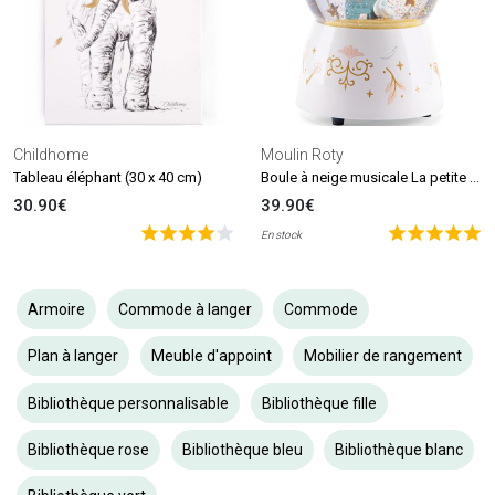
Childhome
Moulin Roty
Boule à neige musicale La petite école de danse
Tableau éléphant (30 x 40 cm)
30.90€
39.90€
En stock
Armoire
Commode à langer
Commode
Plan à langer
Meuble d'appoint
Mobilier de rangement
Bibliothèque personnalisable
Bibliothèque fille
Bibliothèque rose
Bibliothèque bleu
Bibliothèque blanc