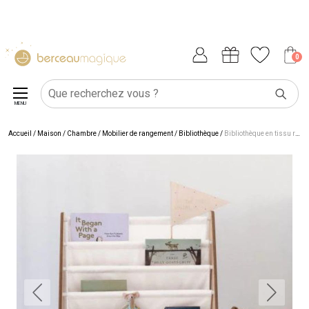
0
MENU
Accueil
/
Maison
/
Chambre
/
Mobilier de rangement
/
Bibliothèque
/
Bibliothèque en tissu recyclé Uni crème