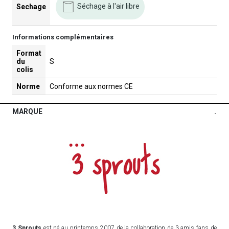
Séchage à l'air libre
Sechage
Informations complémentaires
Format
du
S
colis
Norme
Conforme aux normes CE
MARQUE
-
3 Sprouts
est né au printemps 2007 de la collaboration de 3 amis fans de