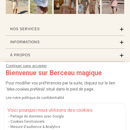
NOS SERVICES
INFORMATIONS
À PROPOS
Continuer sans accepter
PROFESSIONNELS
Bienvenue sur Berceau magique
LISTES CADEAUX
Pour modifier vos préférences par la suite, cliquez sur le lien
'
Mes cookies préférés
' situé dans le pied de page.
Lire notre politique de confidentialité
|
|
|
|
Carte cadeau
Retour 100 jours
Moyens de paiement
Zones et frais de livraison
|
|
|
|
Service après-vente
FAQ
Rappels de produits
Protection des données
Voici pourquoi nous utilisons des cookies.
|
|
Mentions légales et crédits
Conditions générales de ventes
Mes cookies
Partage de données avec Google
Cookies fonctionnels
Nos moyens de paiement sécurisés
Mesure d'audience & Analytics