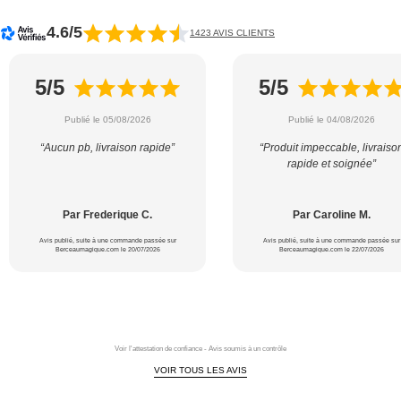
4.6/5
1423 AVIS CLIENTS
5/5
5/5
Publié le 05/08/2026
Publié le 04/08/2026
“Aucun pb, livraison rapide”
“Produit impeccable, livraiso
rapide et soignée”
Par Frederique C.
Par Caroline M.
Avis publié, suite à une commande passée sur
Avis publié, suite à une commande passée sur
Berceaumagique.com le 20/07/2026
Berceaumagique.com le 22/07/2026
Voir l'attestation de confiance - Avis soumis à un contrôle
VOIR TOUS LES AVIS