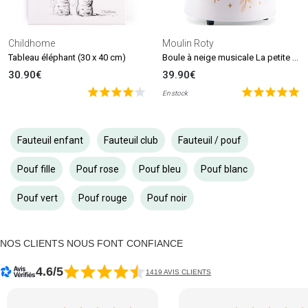
Childhome
Moulin Roty
Boule à neige musicale La petite école de danse
Tableau éléphant (30 x 40 cm)
30.90€
39.90€
En stock
Fauteuil enfant
Fauteuil club
Fauteuil / pouf
Pouf fille
Pouf rose
Pouf bleu
Pouf blanc
Pouf vert
Pouf rouge
Pouf noir
NOS CLIENTS NOUS FONT CONFIANCE
4.6/5
1419 AVIS CLIENTS