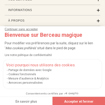
INFORMATIONS
À PROPOS
Continuer sans accepter
PROFESSIONNELS
Bienvenue sur Berceau magique
LISTES CADEAUX
Pour modifier vos préférences par la suite, cliquez sur le lien
'
Mes cookies préférés
' situé dans le pied de page.
Lire notre politique de confidentialité
|
|
|
|
Carte cadeau
Retour 100 jours
Moyens de paiement
Zones et frais de livraison
|
|
|
|
Service après-vente
FAQ
Rappels de produits
Protection des données
Voici pourquoi nous utilisons des cookies.
|
|
Mentions légales et crédits
Conditions générales de ventes
Mes cookies
Partage de données avec Google
Cookies fonctionnels
Nos moyens de paiement sécurisés
Mesure d'audience & Analytics
Annonces personnalisées
Consentements certifiés par
Berceau magique
.
Exauceur de souhaits
© 2004-2026
Ajouter au panier
En savoir plus
Accepter et fermer
Un site édité par
Mégara