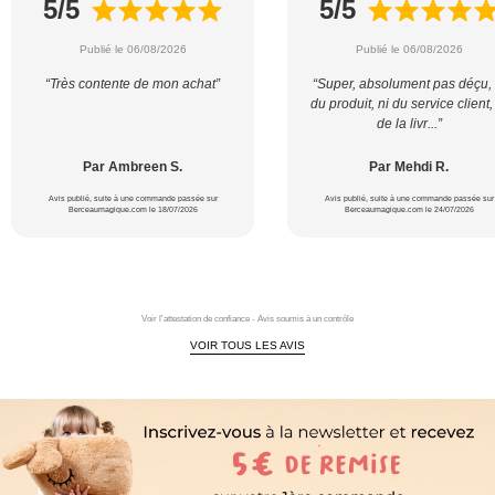
5/5
5/5
Publié le 06/08/2026
Publié le 06/08/2026
“Très contente de mon achat”
“Super, absolument pas déçu, 
du produit, ni du service client,
de la livr...”
Par Ambreen S.
Par Mehdi R.
Avis publié, suite à une commande passée sur
Avis publié, suite à une commande passée sur
Berceaumagique.com le 18/07/2026
Berceaumagique.com le 24/07/2026
Voir l'attestation de confiance - Avis soumis à un contrôle
VOIR TOUS LES AVIS