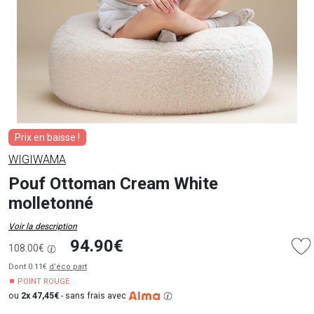
Prix en baisse !
WIGIWAMA
Pouf Ottoman Cream White
molletonné
Voir la description
94.90€
108.00€
Dont 0.11€
d’éco part
POINT ROUGE
ou
2x 47,45€
-
sans frais avec