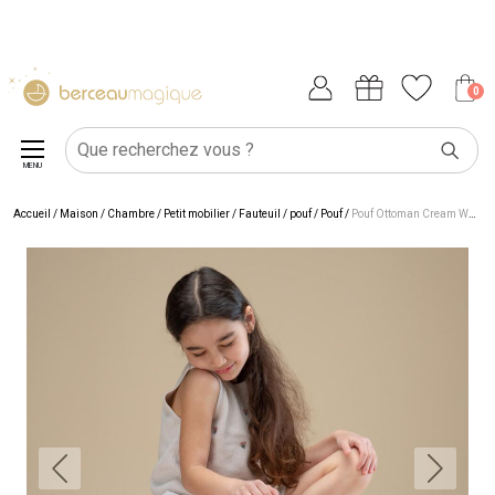
0
MENU
Accueil
/
Maison
/
Chambre
/
Petit mobilier
/
Fauteuil / pouf
/
Pouf
/
Pouf Ottoman Cream White molletonné