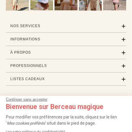
NOS SERVICES
INFORMATIONS
À PROPOS
PROFESSIONNELS
LISTES CADEAUX
Continuer sans accepter
|
|
|
|
Carte cadeau
Retour 100 jours
Moyens de paiement
Zones et frais de livraison
Bienvenue sur Berceau magique
|
|
|
|
Service après-vente
FAQ
Rappels de produits
Protection des données
|
|
Mentions légales et crédits
Conditions générales de ventes
Mes cookies
Pour modifier vos préférences par la suite, cliquez sur le lien
'
Mes cookies préférés
' situé dans le pied de page.
Nos moyens de paiement sécurisés