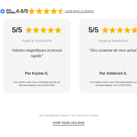
4.6/5
1418 AVIS CLIENTS
5/5
5/5
Publié le 07/08/2026
Publié le 06/08/2026
“Articles magnifiques et envois
“Très contente de mon achat
rapide”
Par Karine G.
Par Ambreen S.
Avis publié, suite à une commande passée sur
Avis publié, suite à une commande passée sur
Berceaumagique.com le 05/07/2026
Berceaumagique.com le 18/07/2026
Voir l'attestation de confiance - Avis soumis à un contrôle
VOIR TOUS LES AVIS