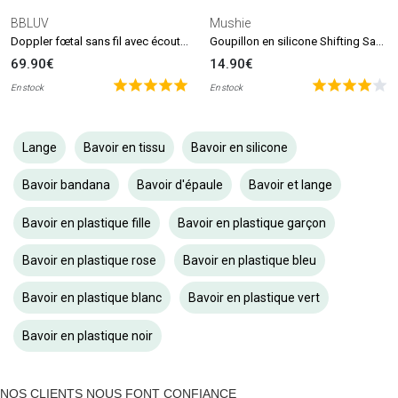
BBLUV
Mushie
Doppler fœtal sans fil avec écouteurs Echö
Goupillon en silicone Shifting Sand
69.90€
14.90€
En stock
En stock
Lange
Bavoir en tissu
Bavoir en silicone
Bavoir bandana
Bavoir d'épaule
Bavoir et lange
Bavoir en plastique fille
Bavoir en plastique garçon
Bavoir en plastique rose
Bavoir en plastique bleu
Bavoir en plastique blanc
Bavoir en plastique vert
Bavoir en plastique noir
NOS CLIENTS NOUS FONT CONFIANCE