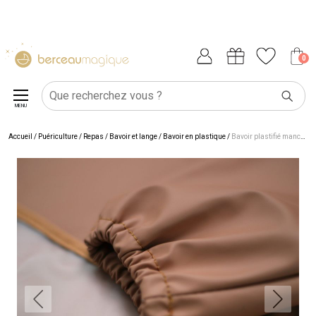
0
MENU
Accueil
/
Puériculture
/
Repas
/
Bavoir et lange
/
Bavoir en plastique
/
Bavoir plastifié manches longues Terracotta