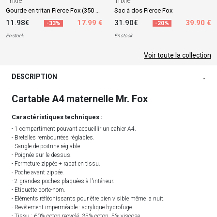
Trixie
Trixie
Gourde en tritan Fierce Fox (350 ml)
Sac à dos Fierce Fox
11.98€
17.99 €
31.90€
39.90 €
-33%
-20%
En stock
En stock
Voir toute la collection
DESCRIPTION
-
Cartable A4 maternelle Mr. Fox
Caractéristiques techniques :
- 1 compartiment pouvant accueillir un cahier A4.
- Bretelles rembourrées réglables.
- Sangle de poitrine réglable.
- Poignée sur le dessus.
- Fermeture zippée + rabat en tissu.
- Poche avant zippée.
- 2 grandes poches plaquées à l'intérieur.
- Etiquette porte-nom.
- Eléments réfléchissants pour être bien visible même la nuit.
- Revêtement imperméable : acrylique hydrofuge.
- Tissu : 60% coton recyclé, 35% coton, 5% viscose.