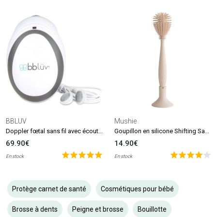
BBLUV
Mushie
Doppler fœtal sans fil avec écouteurs Echö
Goupillon en silicone Shifting Sand
69.90€
14.90€
En stock
En stock
Protège carnet de santé
Cosmétiques pour bébé
Brosse à dents
Peigne et brosse
Bouillotte