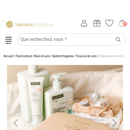
0
MENU
Accueil
/
Puériculture
/
Bain et soin
/
Santé et hygiène
/
Trousse de soin
/
Trousse de soin et de toilette Wonderland (8 accessoires)