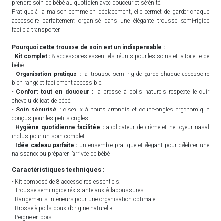
prendre soin de bébé au quotidien avec douceur et sérénité.
Pratique à la maison comme en déplacement, elle permet de garder chaque
accessoire parfaitement organisé dans une élégante trousse semi-rigide
facile à transporter.
Pourquoi cette trousse de soin est un indispensable :
-
Kit complet :
8 accessoires essentiels réunis pour les soins et la toilette de
bébé.
-
Organisation pratique :
la trousse semi-rigide garde chaque accessoire
bien rangé et facilement accessible.
-
Confort tout en douceur :
la brosse à poils naturels respecte le cuir
chevelu délicat de bébé.
-
Soin sécurisé :
ciseaux à bouts arrondis et coupe-ongles ergonomique
conçus pour les petits ongles.
-
Hygiène quotidienne facilitée :
applicateur de crème et nettoyeur nasal
inclus pour un soin complet.
-
Idée cadeau parfaite :
un ensemble pratique et élégant pour célébrer une
naissance ou préparer l’arrivée de bébé.
Caractéristiques techniques :
- Kit composé de 8 accessoires essentiels.
- Trousse semi-rigide résistante aux éclaboussures.
- Rangements intérieurs pour une organisation optimale.
- Brosse à poils doux d’origine naturelle.
- Peigne en bois.