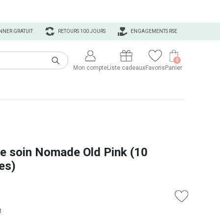
NNER GRATUIT
RETOURS 100 JOURS
ENGAGEMENTS RSE
0
Mon compte
Liste cadeaux
Favoris
Panier
e soin Nomade Old Pink (10
es)
t