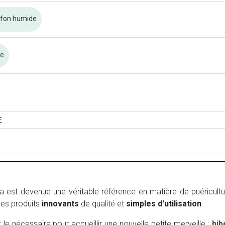
ffon humide
re
E
est devenue une véritable référence en matière de puériculture.
es produits
innovants
de qualité et
simples d'utilisation
.
le nécessaire pour accueillir une nouvelle petite merveille :
bib