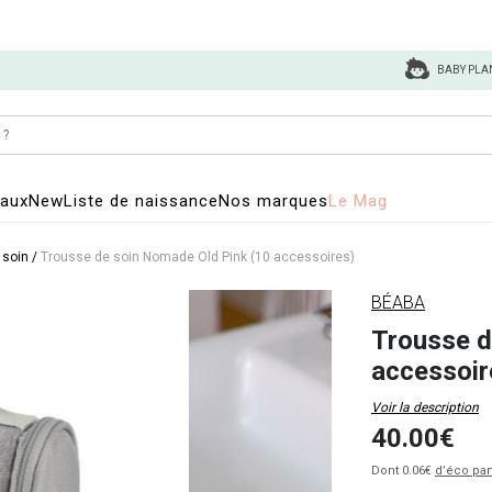
BABY PLA
eaux
New
Liste de naissance
Nos marques
Le Mag
 soin
/
Trousse de soin Nomade Old Pink (10 accessoires)
BÉABA
Trousse d
accessoir
Voir la description
40.00€
Dont 0.06€
d’éco par