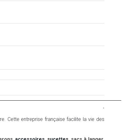
-
 Cette entreprise française facilite la vie des
erons
,
accessoires
,
sucettes
,
sacs à langer
,