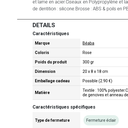
et lame en acier.Ciseaux en Polypropylène et 
de dentition : silicone.Brosse : ABS & poils en 
DETAILS
Caractéristiques
Marque
Béaba
Coloris
Rose
Poids du produit
300 gr
Dimension
20 x 8 x 18 cm
Emballage cadeau
Possible (2.90 €)
Textile : 100% polyester
Matière
de gencives et anneau de 
Caractéristiques spécifiques
Type de fermeture
Fermeture éclair