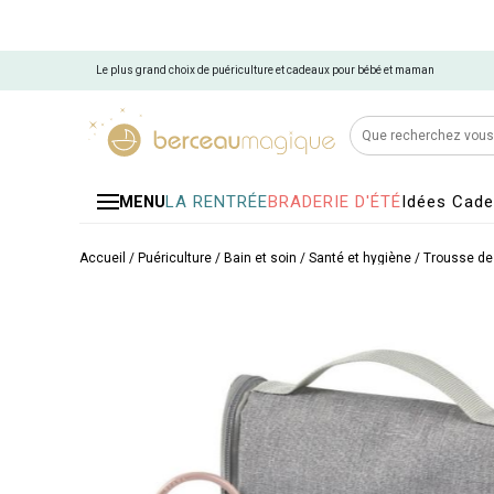
Le plus grand choix de puériculture et cadeaux pour bébé et maman
LA RENTRÉE
BRADERIE D'ÉTÉ
Idées Cad
MENU
Accueil
/
Puériculture
/
Bain et soin
/
Santé et hygiène
/
Trousse de