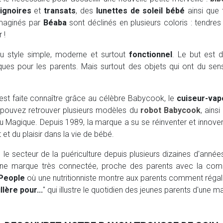
ignoires
et
transats
, des
lunettes de soleil bébé
ainsi que 
imaginés par
Béaba
sont déclinés en plusieurs coloris : tendres
 !
u style simple, moderne et surtout
fonctionnel
. Le but est 
ques pour les parents. Mais surtout des objets qui ont du sens,
est faite connaître grâce au célèbre Babycook, le
cuiseur-vap
 pouvez retrouver plusieurs modèles du
robot Babycook
, ain
 Magique. Depuis 1989, la marque a su se réinventer et innover à
et du plaisir dans la vie de bébé.
le secteur de la puériculture depuis plusieurs dizaines d'années
 une marque très connectée, proche des parents avec la c
People
où une nutritionniste montre aux parents comment régaler l
llère pour...
" qui illustre le quotidien des jeunes parents d'une 