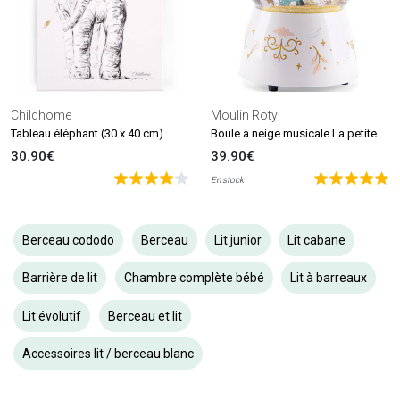
Childhome
Moulin Roty
Boule à neige musicale La petite école de danse
Tableau éléphant (30 x 40 cm)
30.90€
39.90€
En stock
Berceau cododo
Berceau
Lit junior
Lit cabane
Barrière de lit
Chambre complète bébé
Lit à barreaux
Lit évolutif
Berceau et lit
Accessoires lit / berceau blanc