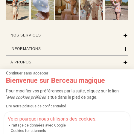
NOS SERVICES
INFORMATIONS
À PROPOS
Continuer sans accepter
PROFESSIONNELS
Bienvenue sur Berceau magique
LISTES CADEAUX
Pour modifier vos préférences par la suite, cliquez sur le lien
'
Mes cookies préférés
' situé dans le pied de page.
Lire notre politique de confidentialité
|
|
|
|
Carte cadeau
Retour 100 jours
Moyens de paiement
Zones et frais de livraison
|
|
|
|
Service après-vente
FAQ
Rappels de produits
Protection des données
Voici pourquoi nous utilisons des cookies.
|
|
Mentions légales et crédits
Conditions générales de ventes
Mes cookies
Partage de données avec Google
Cookies fonctionnels