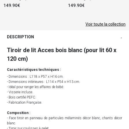
149.90€
149.90€
Voir toute la collection
DESCRIPTION
-
Tiroir de lit Acces bois blanc (pour lit 60 x
120 cm)
Caractéristiques techniques :
- Dimensions : L118 x P57 x H16 cm.
- Dimensions intérieures : L114 x P54 x H13 cm.
- Idéal pour ranger les affaires de bébé.
- Visserie incluse.
- Bois certifié PEFC.
- Fabrication Française.
Composition :
- Face tiroir en panneau de particules mélaminés décor blanc, chants décor
blanc.
- Tiroir sur coulisses à galet.