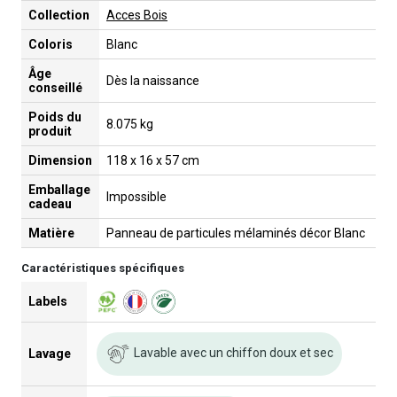
Collection
Acces Bois
Coloris
Blanc
Âge
Dès la naissance
conseillé
Poids du
8.075 kg
produit
Dimension
118 x 16 x 57 cm
Emballage
Impossible
cadeau
Matière
Panneau de particules mélaminés décor Blanc
Caractéristiques spécifiques
Labels
Lavable avec un chiffon doux et sec
Lavage