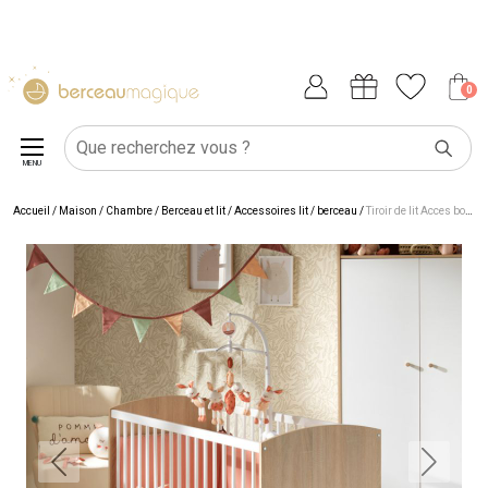
0
MENU
Accueil
/
Maison
/
Chambre
/
Berceau et lit
/
Accessoires lit / berceau
/
Tiroir de lit Acces bois blanc (pour lit 60 x 120 cm)