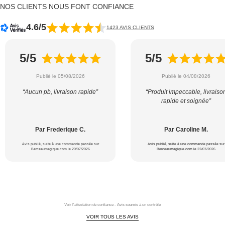
NOS CLIENTS NOUS FONT CONFIANCE
4.6/5
1423 AVIS CLIENTS
5/5
5/5
Publié le 05/08/2026
Publié le 04/08/2026
“Aucun pb, livraison rapide”
“Produit impeccable, livraiso
rapide et soignée”
Par Frederique C.
Par Caroline M.
Avis publié, suite à une commande passée sur
Avis publié, suite à une commande passée sur
Berceaumagique.com le 20/07/2026
Berceaumagique.com le 22/07/2026
Voir l'attestation de confiance - Avis soumis à un contrôle
VOIR TOUS LES AVIS