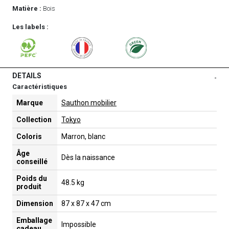
Matière :
Bois
Les labels :
DETAILS
-
Caractéristiques
Marque
Sauthon mobilier
Collection
Tokyo
Coloris
Marron, blanc
Âge
Dès la naissance
conseillé
Poids du
48.5 kg
produit
Dimension
87 x 87 x 47 cm
Emballage
Impossible
cadeau