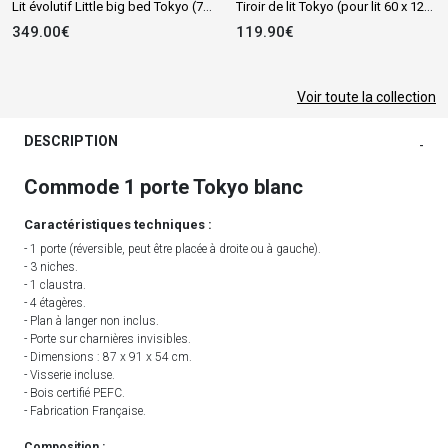
Lit évolutif Little big bed Tokyo (70 x 140 cm)
Tiroir de lit Tokyo (pour lit 60 x 120 cm)
349.00€
119.90€
Voir toute la collection
DESCRIPTION
-
Commode 1 porte Tokyo blanc
Caractéristiques techniques :
- 1 porte (réversible, peut être placée à droite ou à gauche).
- 3 niches.
- 1 claustra.
- 4 étagères.
- Plan à langer non inclus.
- Porte sur charnières invisibles.
- Dimensions : 87 x 91 x 54 cm.
- Visserie incluse.
- Bois certifié PEFC.
- Fabrication Française.
Composition :