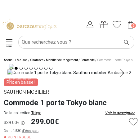
0
MENU
Accueil
/
Maison
/
Chambre
/
Mobilier de rangement
/
Commode
/
Commode 1 porte Tokyo blanc
Prix en baisse !
SAUTHON MOBILIER
Commode 1 porte Tokyo blanc
De la collection
Tokyo
Voir la description
299.00€
339.00€
Dont 4.53€
d’éco part
POINT ROUGE