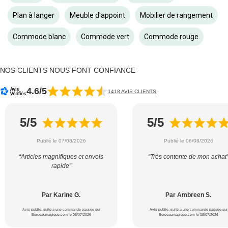
Plan à langer
Meuble d'appoint
Mobilier de rangement
Commode blanc
Commode vert
Commode rouge
NOS CLIENTS NOUS FONT CONFIANCE
4.6/5
1418 AVIS CLIENTS
5/5
5/5
Publié le 07/08/2026
Publié le 06/08/2026
“Articles magnifiques et envois
“Très contente de mon achat
rapide”
Par Karine G.
Par Ambreen S.
Avis publié, suite à une commande passée sur
Avis publié, suite à une commande passée sur
Berceaumagique.com le 05/07/2026
Berceaumagique.com le 18/07/2026