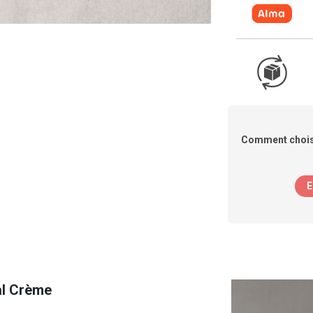
Comment chois
E
al Crème