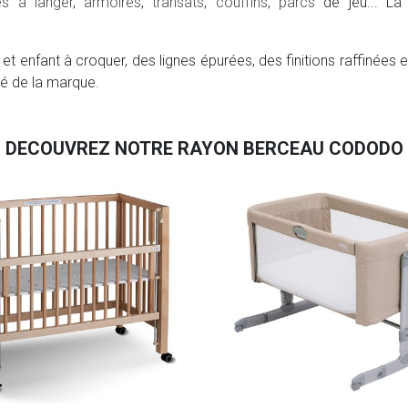
 à langer
,
armoires
,
transats
,
couffins
,
parcs
de jeu... La
t enfant à croquer, des lignes épurées, des finitions raffinées 
ité de la marque.
DECOUVREZ NOTRE RAYON BERCEAU CODODO