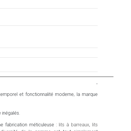
-
temporel et fonctionnalité moderne, la marque
e inégalés.
ne fabrication méticuleuse :
lits à barreaux
,
lits