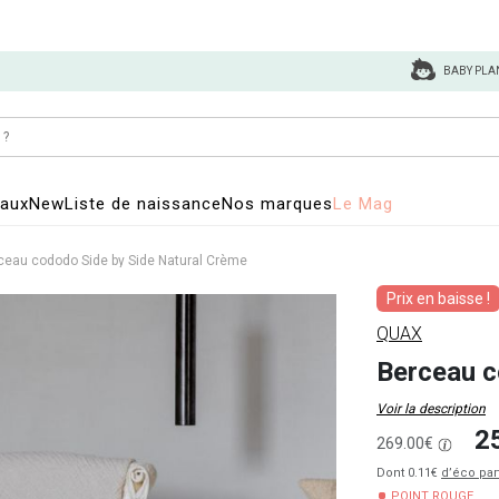
BABY PLA
eaux
New
Liste de naissance
Nos marques
Le Mag
ceau cododo Side by Side Natural Crème
Prix en baisse !
QUAX
Berceau c
Voir la description
2
269.00€
Dont 0.11€
d’éco par
POINT ROUGE