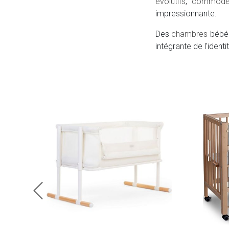
évolutifs
,
commodes
impressionnante.
Des
chambres
bébé e
intégrante de l'ident