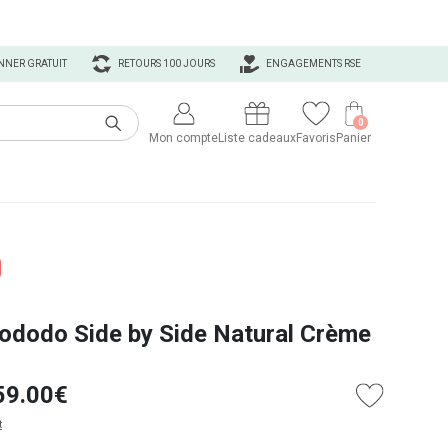
NNER GRATUIT
RETOURS 100 JOURS
ENGAGEMENTS RSE
0
Mon compte
Liste cadeaux
Favoris
Panier
ododo Side by Side Natural Crème
59.00€
t