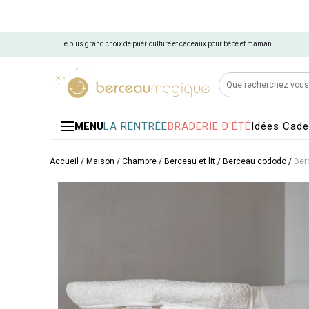
Le plus grand choix de puériculture et cadeaux pour bébé et maman
LA RENTRÉE
BRADERIE D'ÉTÉ
Idées Cad
MENU
Accueil
/
Maison
/
Chambre
/
Berceau et lit
/
Berceau cododo
/
Ber