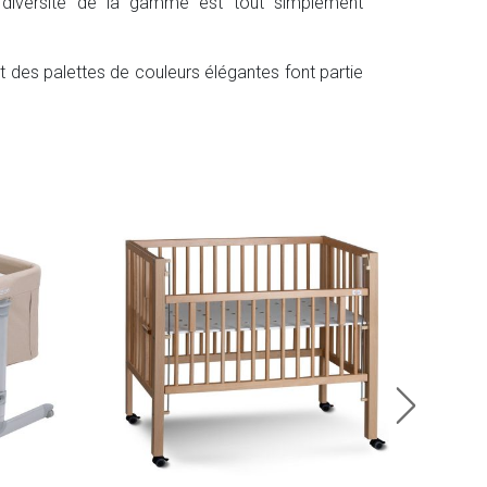
 diversité de la gamme est tout simplement
et des palettes de couleurs élégantes font partie
Kind
Lit c
89.
En sto