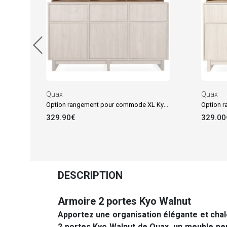
Quax
Quax
Option rangement pour commode XL Kyo Walnut
329.90€
329.00
DESCRIPTION
Armoire 2 portes Kyo Walnut
Apportez une organisation élégante et chal
2 portes Kyo Walnut de Quax, un meuble pen