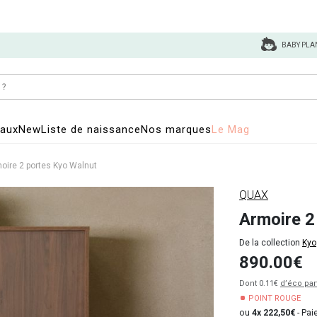
BABY PLA
eaux
New
Liste de naissance
Nos marques
Le Mag
oire 2 portes Kyo Walnut
QUAX
Armoire 2
De la collection
Kyo
890.00€
Dont 0.11€
d’éco par
POINT ROUGE
ou
4x 222,50€
-
Paie