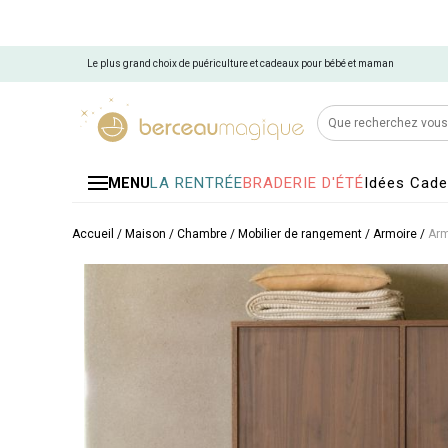
Le plus grand choix de puériculture et cadeaux pour bébé et maman
LA RENTRÉE
BRADERIE D'ÉTÉ
Idées Cad
MENU
Accueil
/
Maison
/
Chambre
/
Mobilier de rangement
/
Armoire
/
Arm