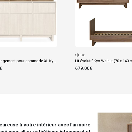
Quax
Option rangement pour commode XL Kyo Honey Ash
Lit évolutif Kyo Walnut (70 x 140 
€
679.00€
eureuse à votre intérieur avec l’armoire
sé pour allier esthétisme intemporel et