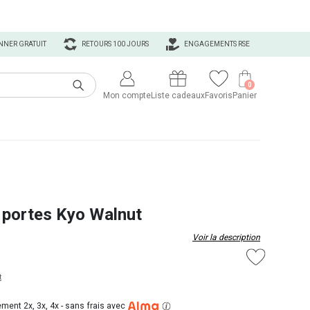
NNER GRATUIT
RETOURS 100 JOURS
ENGAGEMENTS RSE
0
Mon compte
Liste cadeaux
Favoris
Panier
 portes Kyo Walnut
Voir la description
t
ment 2x, 3x, 4x -
sans frais avec