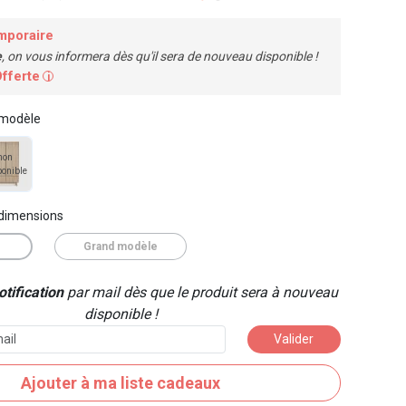
mporaire
e
, on vous informera dès qu'il sera de nouveau disponible !
Offerte
i
 modèle
non
ponible
 dimensions
e
Grand modèle
tification
par mail dès que le produit sera à nouveau
disponible !
Valider
Ajouter à ma liste cadeaux