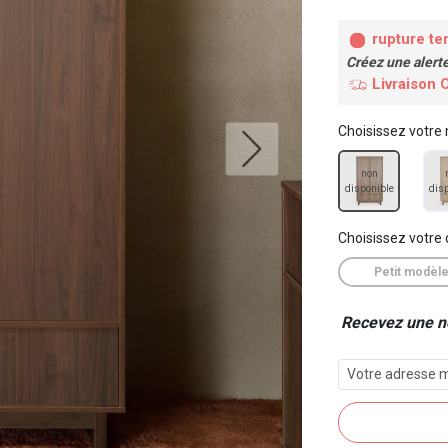
rupture te
Créez une alert
Livraison 
Choisissez votre
non
disponible
dis
Choisissez votre
Petit modèl
Recevez une no