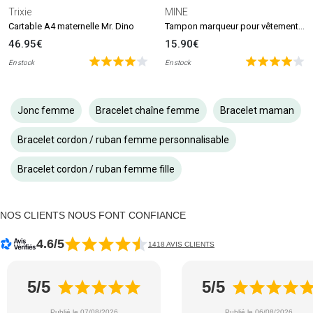
Trixie
MINE
Tampon marqueur pour vêtements et livres MINE Stamp
Cartable A4 maternelle Mr. Dino
46.95€
15.90€
En stock
En stock
Jonc femme
Bracelet chaîne femme
Bracelet maman
Bracelet cordon / ruban femme personnalisable
Bracelet cordon / ruban femme fille
NOS CLIENTS NOUS FONT CONFIANCE
4.6/5
1418 AVIS CLIENTS
5/5
5/5
Publié le 07/08/2026
Publié le 06/08/2026