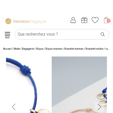
0
MENU
Accueil
/
Mode / Bagagerie
/
Bijoux
/
Bijoux maman
/
Bracelet maman
/
Bracelet cordon / ruban femme