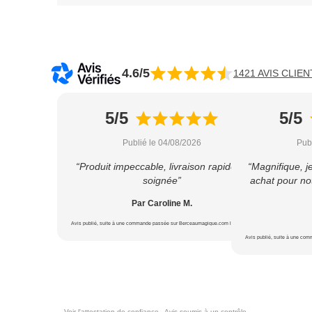
4.6/5
1421 AVIS CLIEN
5/5
5/5
Publié le 04/08/2026
Pub
“Produit impeccable, livraison rapide et
“Magnifique, j
soignée”
achat pour not
Par Caroline M.
Avis publié, suite à une commande passée sur Berceaumagique.com le 22/07/2026
Avis publié, suite à une co
Voir l'attestation de confiance - Avis soumis à un contrôle