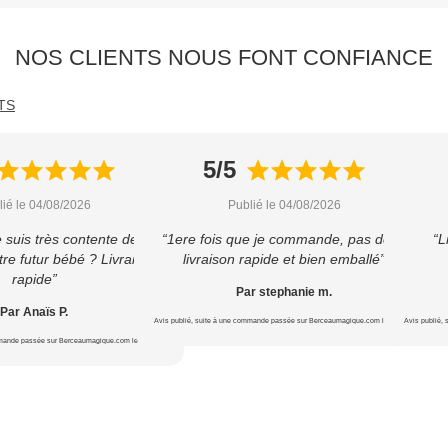
NOS CLIENTS NOUS FONT CONFIANCE
TS
5/5
lié le 04/08/2026
Publié le 04/08/2026
e suis très contente de cet
“1ere fois que je commande, pas déçu
“L
re futur bébé ? Livraison
livraison rapide et bien emballé”
rapide”
Par stephanie m.
Par Anaïs P.
Avis publié, suite à une commande passée sur Berceaumagique.com le 16/07/2026
Avis publié,
mmande passée sur Berceaumagique.com le 16/07/2026