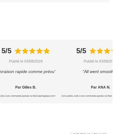
5/5
5/5
Publié le 03/08/2026
Publié le 03/08/2026
ivraison rapide comme prévu”
“All went smoothly”
Par Gilles B.
Par ANA N.
 suite à une commande passée sur Berceaumagique.com le 15/07/2026
Avis publié, suite à une commande passée sur Berceaumagique.com le 1