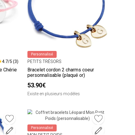
Personnalisé
★
4.7/5 (3)
PETITS TRÉSORS
e Chérie
Bracelet cordon 2 charms coeur
personnalisable (plaqué or)
53.90€
Existe en plusieurs modèles
Personnalisé
MON PETIT POIDS