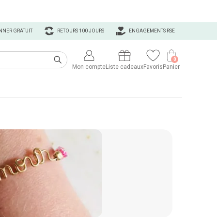
NNER GRATUIT
RETOURS 100 JOURS
ENGAGEMENTS RSE
0
Mon compte
Liste cadeaux
Favoris
Panier