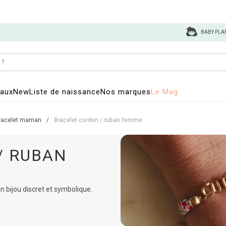
BABY PLA
eaux
New
Liste de naissance
Nos marques
Le Mag
racelet maman
/
Bracelet cordon / ruban femme
/ RUBAN
 bijou discret et symbolique.