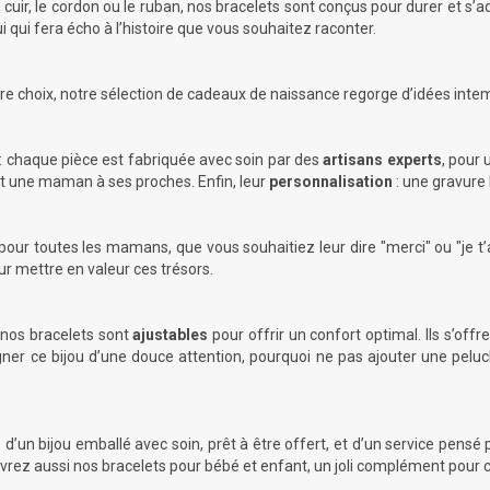
uir, le cordon ou le ruban, nos bracelets sont conçus pour durer et s’a
i qui fera écho à l’histoire que vous souhaitez raconter.
re choix, notre
sélection de cadeaux de naissance
regorge d’idées inte
: chaque pièce est fabriquée avec soin par des
artisans experts
, pour 
unit une maman à ses proches. Enfin, leur
personnalisation
: une gravure 
 pour toutes les mamans, que vous souhaitiez leur dire "merci" ou "je t
our mettre en valeur ces trésors.
 nos bracelets sont
ajustables
pour offrir un confort optimal. Ils s’of
gner ce bijou d’une douce attention, pourquoi ne pas ajouter une
peluc
ce d’un bijou emballé avec soin, prêt à être offert, et d’un service p
uvrez aussi nos
bracelets pour bébé et enfant
, un joli complément pour cé