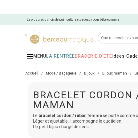
Le plus grand choix de puériculture et cadeaux pour bébé et maman
LA RENTRÉE
BRADERIE D'ÉTÉ
Idées Cad
MENU
Accueil
/
Mode / Bagagerie
/
Bijoux
/
Bijoux maman
/
B
BRACELET CORDON 
MAMAN
Le
bracelet cordon / ruban femme
se porte comme un
Léger et ajustable, il accompagne le quotidien.
Un petit bijou chargé de sens.