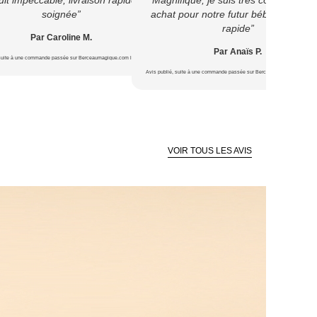
soignée”
achat pour notre futur bébé ? Livrais
rapide”
Par Caroline M.
Par Anaïs P.
 suite à une commande passée sur Berceaumagique.com le 22/07/2026
Avis publié, suite à une commande passée sur Berceaumagique.com le 1
VOIR TOUS LES AVIS