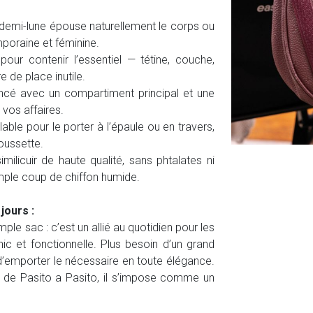
demi-lune épouse naturellement le corps ou
mporaine et féminine.
our contenir l’essentiel — tétine, couche,
e de place inutile.
encé avec un compartiment principal et une
 vos affaires.
able pour le porter à l’épaule ou en travers,
oussette.
milicuir de haute qualité, sans phtalates ni
imple coup de chiffon humide.
jours :
le sac : c’est un allié au quotidien pour les
hic et fonctionnelle. Plus besoin d’un grand
’emporter le nécessaire en toute élégance.
ue de Pasito a Pasito, il s’impose comme un