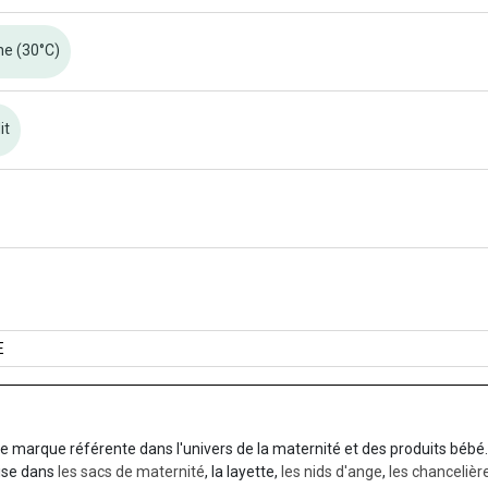
ne (30°C)
it
E
e marque référente dans l'univers de la maternité et des produits béb
lise dans
les sacs de maternité
, la layette,
les nids d'ange
,
les chancelièr