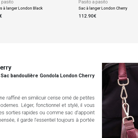
 pasito
Pasito a pasito
s à langer London Black
Sac à langer London Cherry
€
112.90€
erry
le Sac bandoulière Gondola London Cherry
 raffiné en similicuir cerise orné de petites
dernes. Léger, fonctionnel et stylé, il vous
es sorties rapides ou comme sac d’appoint
pensée, il garde l’essentiel toujours à portée