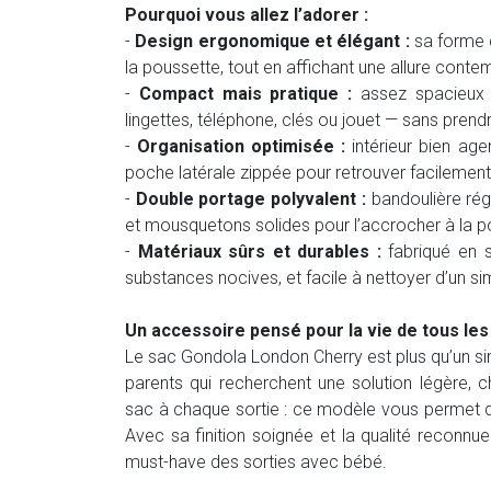
Pourquoi vous allez l’adorer :
-
Design ergonomique et élégant :
sa forme 
la poussette, tout en affichant une allure conte
-
Compact mais pratique :
assez spacieux p
lingettes, téléphone, clés ou jouet — sans prendr
-
Organisation optimisée :
intérieur bien ag
poche latérale zippée pour retrouver facilement
-
Double portage polyvalent :
bandoulière régl
et mousquetons solides pour l’accrocher à la p
-
Matériaux sûrs et durables :
fabriqué en si
substances nocives, et facile à nettoyer d’un s
Un accessoire pensé pour la vie de tous les 
Le sac Gondola London Cherry est plus qu’un simp
parents qui recherchent une solution légère, c
sac à chaque sortie : ce modèle vous permet d
Avec sa finition soignée et la qualité reconn
must-have des sorties avec bébé.