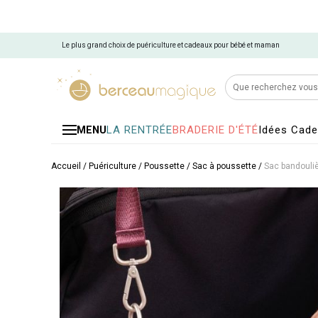
Le plus grand choix de puériculture et cadeaux pour bébé et maman
LA RENTRÉE
BRADERIE D'ÉTÉ
Idées Cad
MENU
Accueil
/
Puériculture
/
Poussette
/
Sac à poussette
/
Sac bandouli