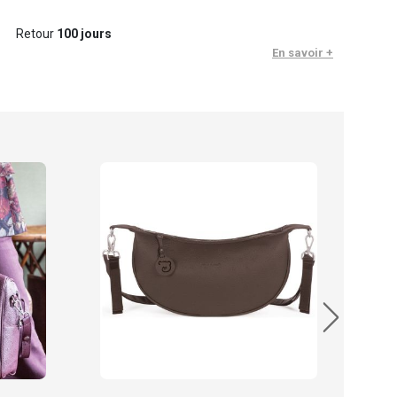
Retour
100 jours
En savoir +
Pasi
Sac 
69.