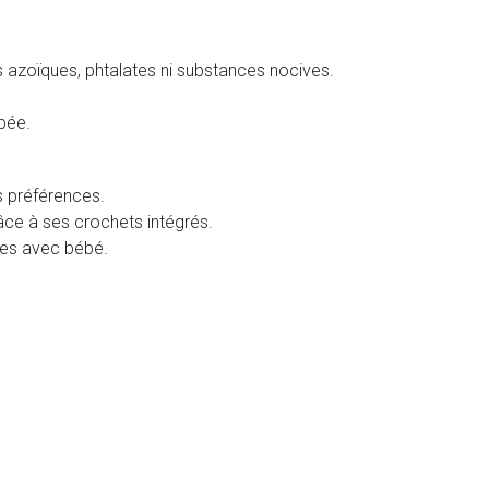
nts azoïques, phtalates ni substances nocives.
ppée.
s préférences.
âce à ses crochets intégrés.
des avec bébé.