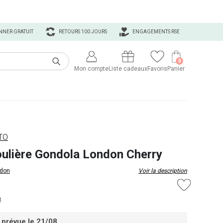
NNER GRATUIT
RETOURS 100 JOURS
ENGAGEMENTS RSE
0
Mon compte
Liste cadeaux
Favoris
Panier
TO
ulière Gondola London Cherry
don
Voir la description
t
 prévue le 21/08