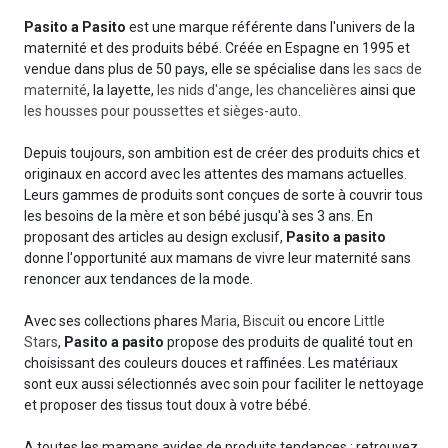
Pasito a Pasito
est une marque référente dans l'univers de la
maternité et des produits bébé. Créée en Espagne en 1995 et
vendue dans plus de 50 pays, elle se spécialise dans
les sacs de
maternité
, la layette,
les nids d'ange
,
les chancelières
ainsi que
les housses pour poussettes et sièges-auto
.
Depuis toujours, son ambition est de créer des produits chics et
originaux en accord avec les attentes des mamans actuelles.
Leurs gammes de produits sont conçues de sorte à couvrir tous
les besoins de la mère et son bébé jusqu'à ses 3 ans. En
proposant des articles au design exclusif,
Pasito a pasito
donne l'opportunité aux mamans de vivre leur maternité sans
renoncer aux tendances de la mode.
Avec ses collections phares
Maria
,
Biscuit
ou encore
Little
Stars
,
Pasito a pasito
propose des produits de qualité tout en
choisissant des couleurs douces et raffinées. Les matériaux
sont eux aussi sélectionnés avec soin pour faciliter le nettoyage
et proposer des tissus tout doux à votre bébé.
A toutes les mamans avides de produits tendances : retrouvez