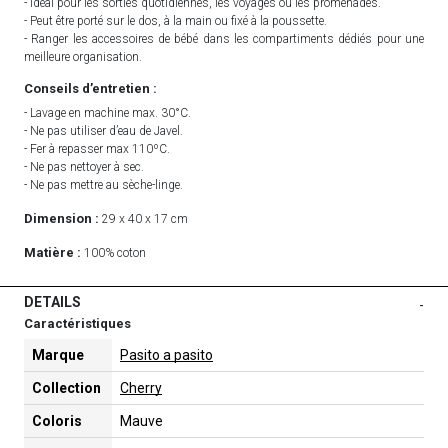
- Idéal pour les sorties quotidiennes, les voyages ou les promenades.
- Peut être porté sur le dos, à la main ou fixé à la poussette.
- Ranger les accessoires de bébé dans les compartiments dédiés pour une
meilleure organisation.
Conseils d’entretien :
- Lavage en machine max. 30°C.
- Ne pas utiliser d’eau de Javel.
- Fer à repasser max 110ºC.
- Ne pas nettoyer à sec.
- Ne pas mettre au sèche-linge.
Dimension :
29 x 40 x 17 cm
Matière :
100% coton
DETAILS
-
Caractéristiques
Marque
Pasito a pasito
Collection
Cherry
Coloris
Mauve