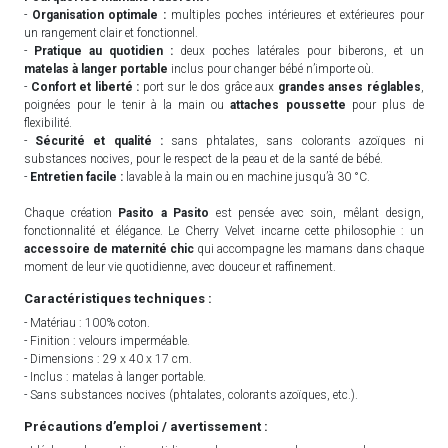
-
Organisation optimale :
multiples poches intérieures et extérieures pour
un rangement clair et fonctionnel.
-
Pratique au quotidien :
deux poches latérales pour biberons, et un
matelas à langer portable
inclus pour changer bébé n’importe où.
-
Confort et liberté :
port sur le dos grâce aux
grandes anses réglables
,
poignées pour le tenir à la main ou
attaches poussette
pour plus de
flexibilité.
-
Sécurité et qualité :
sans phtalates, sans colorants azoïques ni
substances nocives, pour le respect de la peau et de la santé de bébé.
-
Entretien facile :
lavable à la main ou en machine jusqu’à 30 °C.
Chaque création
Pasito a Pasito
est pensée avec soin, mêlant design,
fonctionnalité et élégance. Le Cherry Velvet incarne cette philosophie : un
accessoire de maternité chic
qui accompagne les mamans dans chaque
moment de leur vie quotidienne, avec douceur et raffinement.
Caractéristiques techniques :
- Matériau : 100% coton.
- Finition : velours imperméable.
- Dimensions : 29 x 40 x 17 cm.
- Inclus : matelas à langer portable.
- Sans substances nocives (phtalates, colorants azoïques, etc.).
Précautions d’emploi / avertissement :