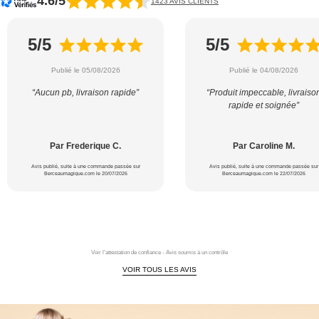
4.6/5
1423 AVIS CLIENTS
5/5
5/5
Publié le 05/08/2026
Publié le 04/08/2026
“Aucun pb, livraison rapide”
“Produit impeccable, livraiso
rapide et soignée”
Par Frederique C.
Par Caroline M.
Avis publié, suite à une commande passée sur
Avis publié, suite à une commande passée sur
Berceaumagique.com le 20/07/2026
Berceaumagique.com le 22/07/2026
Voir l'attestation de confiance - Avis soumis à un contrôle
VOIR TOUS LES AVIS