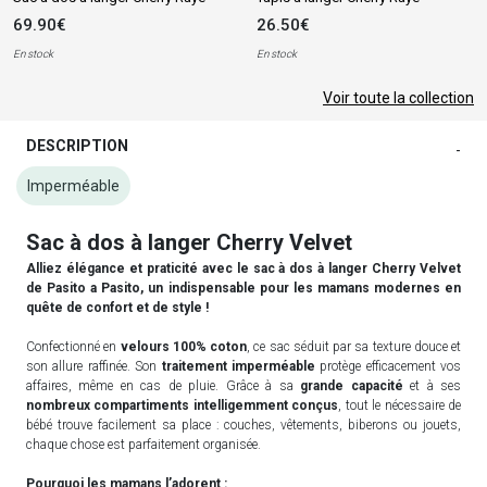
69.90€
26.50€
En stock
En stock
Voir toute la collection
DESCRIPTION
-
Imperméable
Sac à dos à langer Cherry Velvet
Alliez élégance et praticité avec le sac à dos à langer Cherry Velvet
de Pasito a Pasito, un indispensable pour les mamans modernes en
quête de confort et de style !
Confectionné en
velours 100% coton
, ce sac séduit par sa texture douce et
son allure raffinée. Son
traitement imperméable
protège efficacement vos
affaires, même en cas de pluie. Grâce à sa
grande capacité
et à ses
nombreux compartiments intelligemment conçus
, tout le nécessaire de
bébé trouve facilement sa place : couches, vêtements, biberons ou jouets,
chaque chose est parfaitement organisée.
Pourquoi les mamans l’adorent :