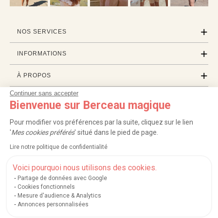
NOS SERVICES
INFORMATIONS
À PROPOS
Continuer sans accepter
PROFESSIONNELS
Bienvenue sur Berceau magique
LISTES CADEAUX
Pour modifier vos préférences par la suite, cliquez sur le lien
'
Mes cookies préférés
' situé dans le pied de page.
Lire notre politique de confidentialité
|
|
|
|
Carte cadeau
Retour 100 jours
Moyens de paiement
Zones et frais de livraison
|
|
|
|
Service après-vente
FAQ
Rappels de produits
Protection des données
Voici pourquoi nous utilisons des cookies.
|
|
Mentions légales et crédits
Conditions générales de ventes
Mes cookies
Partage de données avec Google
Cookies fonctionnels
Nos moyens de paiement sécurisés
Mesure d'audience & Analytics
Annonces personnalisées