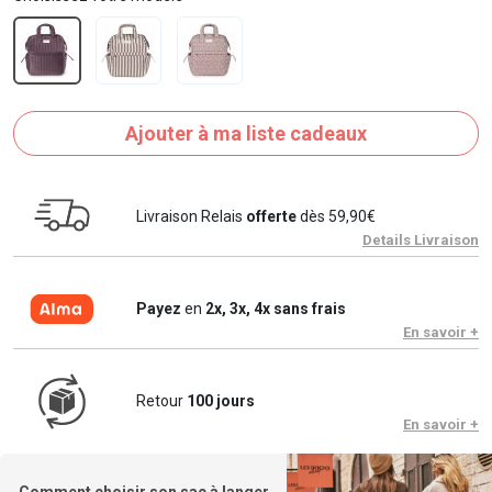
Ajouter à ma liste cadeaux
Livraison Relais
offerte
dès 59,90€
Details Livraison
Payez
en
2x, 3x, 4x sans frais
En savoir +
Retour
100 jours
En savoir +
Comment choisir son sac à langer