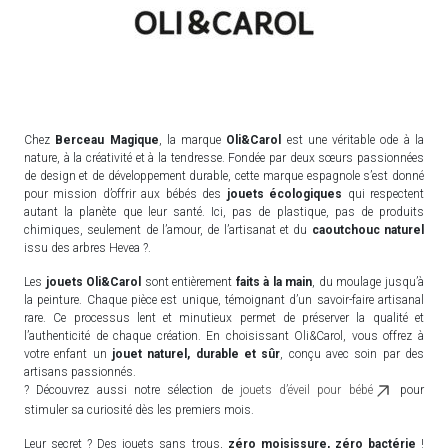
Chez
Berceau Magique
, la marque
Oli&Carol
est une véritable ode à la
nature, à la créativité et à la tendresse. Fondée par deux sœurs passionnées
de design et de développement durable, cette marque espagnole s’est donné
pour mission d’offrir aux bébés des
jouets écologiques
qui respectent
autant la planète que leur santé. Ici, pas de plastique, pas de produits
chimiques, seulement de l’amour, de l’artisanat et du
caoutchouc naturel
issu des arbres Hevea ?.
Les
jouets Oli&Carol
sont entièrement
faits à la main
, du moulage jusqu’à
la peinture. Chaque pièce est unique, témoignant d’un savoir-faire artisanal
rare. Ce processus lent et minutieux permet de préserver la qualité et
l’authenticité de chaque création. En choisissant Oli&Carol, vous offrez à
votre enfant un
jouet naturel, durable et sûr
, conçu avec soin par des
artisans passionnés.
? Découvrez aussi notre sélection de
jouets d’éveil pour bébé
pour
stimuler sa curiosité dès les premiers mois.
Leur secret ? Des jouets sans trous,
zéro moisissure, zéro bactérie
!