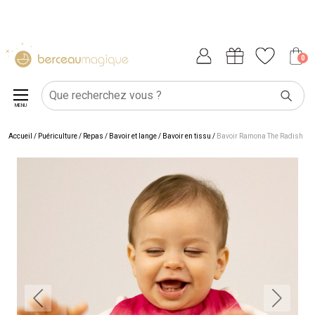
0
MENU
Accueil
/
Puériculture
/
Repas
/
Bavoir et lange
/
Bavoir en tissu
/
Bavoir Ramona The Radish