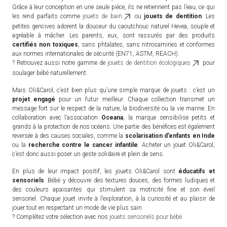
Grâce à leur conception en une seule pièce, ils ne retiennent pas l’eau, ce qui
les rend parfaits comme
jouets de bain
ou
jouets de dentition
. Les
petites gencives adorent la douceur du caoutchouc naturel Hevea, souple et
agréable à mâcher. Les parents, eux, sont rassurés par des produits
certifiés non toxiques
, sans phtalates, sans nitrosamines et conformes
aux normes internationales de sécurité (EN71, ASTM, REACH).
? Retrouvez aussi notre gamme de
jouets de dentition écologiques
pour
soulager bébé naturellement.
Mais Oli&Carol, c’est bien plus qu’une simple marque de jouets : c’est un
projet engagé
pour un futur meilleur. Chaque collection transmet un
message fort sur le respect de la nature, la biodiversité ou la vie marine. En
collaboration avec l’association
Oceana
, la marque sensibilise petits et
grands à la protection de nos océans. Une partie des bénéfices est également
reversée à des causes sociales, comme la
scolarisation d’enfants en Inde
ou la
recherche contre le cancer infantile
. Acheter un jouet Oli&Carol,
c’est donc aussi poser un geste solidaire et plein de sens.
En plus de leur impact positif, les jouets Oli&Carol sont
éducatifs et
sensoriels
. Bébé y découvre des textures douces, des formes ludiques et
des couleurs apaisantes qui stimulent sa motricité fine et son éveil
sensoriel. Chaque jouet invite à l’exploration, à la curiosité et au plaisir de
jouer tout en respectant un mode de vie plus sain.
? Complétez votre sélection avec nos
jouets sensoriels pour bébé.