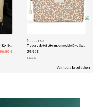
Nobodinoz
Sac à poussette Opera Green Tea (32x19 cm)
Trousse de toilette imperméable Diva Sweet Yumiko
56.50 €
29.90€
En stock
Voir toute la collection
-