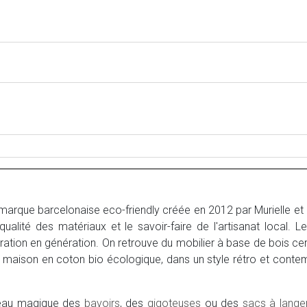
marque barcelonaise eco-friendly créée en 2012 par Murielle e
qualité des matériaux et le savoir-faire de l'artisanat local. Le
ation en génération. On retrouve du mobilier à base de bois cer
de maison en coton bio écologique, dans un style rétro et cont
ceau magique des
bavoirs
, des
gigoteuses
ou des
sacs à lange