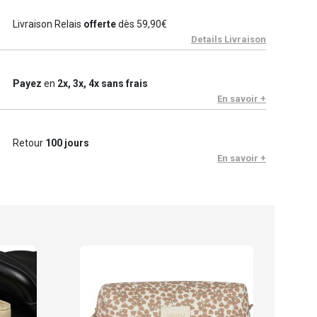
Livraison Relais
offerte
dès 59,90€
Details Livraison
Payez
en
2x, 3x, 4x sans frais
En savoir +
Retour
100 jours
En savoir +
Nob
79.
En sto