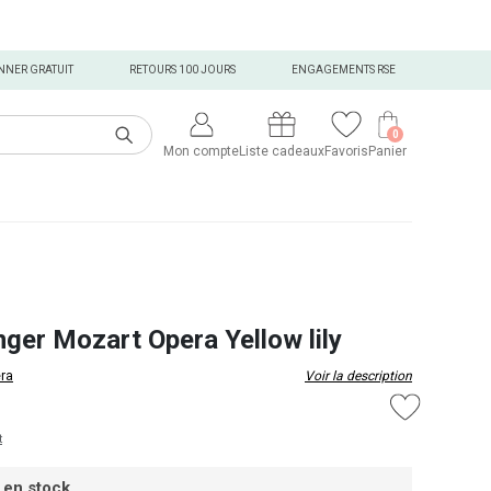
NNER GRATUIT
RETOURS 100 JOURS
ENGAGEMENTS RSE
0
Mon compte
Liste cadeaux
Favoris
Panier
nger Mozart Opera Yellow lily
ra
Voir la description
t
 en stock