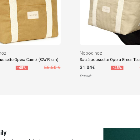
noz
Nobodinoz
ussette Opera Camel (32x19 cm)
56.50 €
31.04€
-45%
-45%
En stock
ily