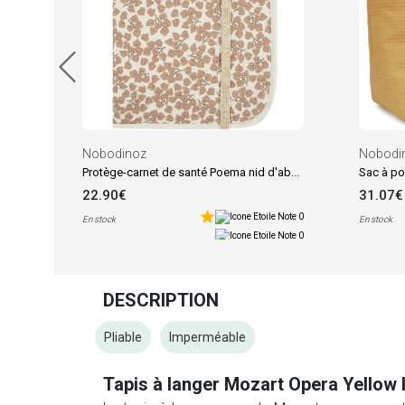
Nobodinoz
Nobodi
Protège-carnet de santé Poema nid d'abeille Sweet Yumiko
Sac à po
22.90€
31.07€
En stock
En stock
DESCRIPTION
Pliable
Imperméable
Tapis à langer Mozart Opera Yellow l