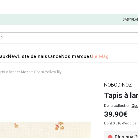
BABY PLA
eaux
New
Liste de naissance
Nos marques
Le Mag
pis à langer Mozart Opera Yellow lily
NOBODINOZ
Tapis à la
De la collection
Opé
39.90€
Dont 0.01€
d’éco par
Plus que 3