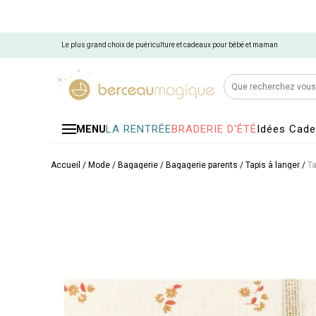
Le plus grand choix de puériculture et cadeaux pour bébé et maman
LA RENTRÉE
BRADERIE D'ÉTÉ
Idées Cad
MENU
Accueil
/
Mode / Bagagerie
/
Bagagerie parents
/
Tapis à langer
/
Ta