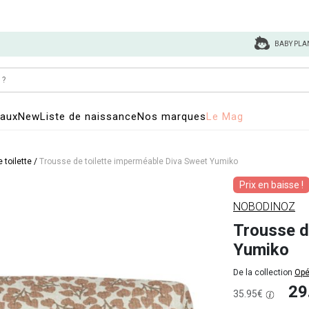
BABY PLA
eaux
New
Liste de naissance
Nos marques
Le Mag
 toilette
/
Trousse de toilette imperméable Diva Sweet Yumiko
Prix en baisse !
NOBODINOZ
Trousse d
Yumiko
De la collection
Opé
29
35.95€