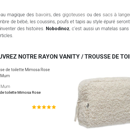
ceau magique des
bavoirs
, des
gigoteuses
ou des
sacs à lange
mbre de bébé, les coussins, poufs et tapis au style épuré seron
'inventer des histoires.
Nobodinoz
, c'est aussi un matelas sans
ticles.
VREZ NOTRE RAYON VANITY / TROUSSE DE TO
g Mum
de toilette Mimosa Rose