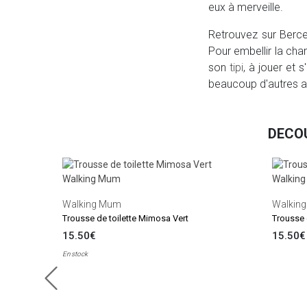
eux à merveille.
Retrouvez sur Ber
Pour embellir la cha
son
tipi
, à jouer et s
beaucoup d'autres ar
DECOU
Walking Mum
Walkin
Trousse de toilette Mimosa Vert
Trousse 
15.50€
15.50€
En stock