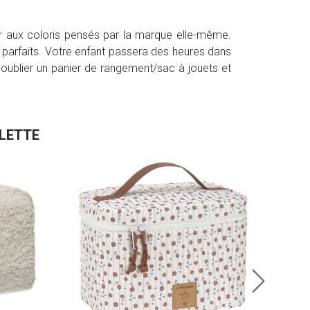
r
aux coloris pensés par la marque elle-même.
t parfaits. Votre enfant passera des heures dans
 oublier un panier de rangement/sac à jouets et
ILETTE
Jolle
19.
En sto