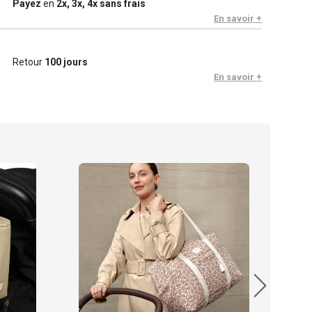
Payez
en
2x, 3x, 4x sans frais
En savoir +
Retour
100 jours
En savoir +
Nob
35.
En sto