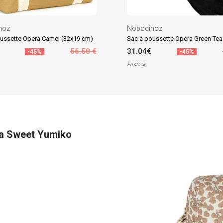
noz
Nobodinoz
ussette Opera Camel (32x19 cm)
56.50 €
31.04€
-45%
-45%
En stock
va Sweet Yumiko