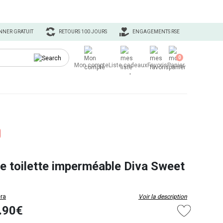
NNER GRATUIT
RETOURS 100 JOURS
ENGAGEMENTS RSE
0
Mon compte
Liste cadeaux
Favoris
Panier
e toilette imperméable Diva Sweet
ra
Voir la description
.90€