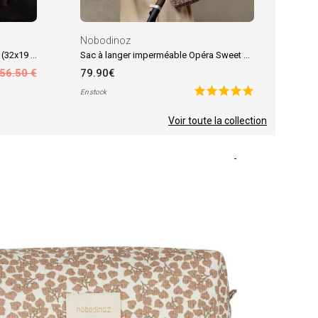
Nobodinoz
Sac à poussette Opera Green Tea (32x19 cm)
Sac à langer imperméable Opéra Sweet Yumiko
56.50 €
79.90€
En stock
Voir toute la collection
-