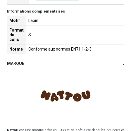
Informations complémentaires
Motif
Lapin
Format
du
S
colis
Norme
Conforme aux normes EN71 1-2-3
MARQUE
-
Nattou
est une marque créée en 1988 et se spécialise dans les
doudous
et