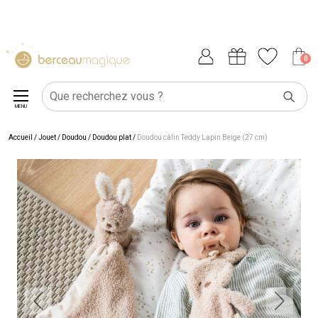
0
MENU
Accueil
/
Jouet
/
Doudou
/
Doudou plat
/
Doudou câlin Teddy Lapin Beige (27 cm)