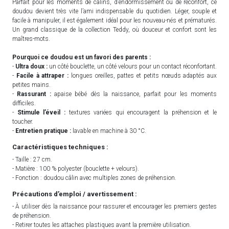
Parfait pour les moments de câlins, d’endormissement ou de réconfort, ce
doudou devient très vite l’ami indispensable du quotidien. Léger, souple et
facile à manipuler, il est également idéal pour les nouveau-nés et prématurés.
Un grand classique de la collection Teddy, où douceur et confort sont les
maîtres-mots.
Pourquoi ce doudou est un favori des parents :
-
Ultra doux :
un côté bouclette, un côté velours pour un contact réconfortant.
-
Facile à attraper :
longues oreilles, pattes et petits nœuds adaptés aux
petites mains.
-
Rassurant :
apaise bébé dès la naissance, parfait pour les moments
difficiles.
-
Stimule l’éveil :
textures variées qui encouragent la préhension et le
toucher.
-
Entretien pratique :
lavable en machine à 30 °C.
Caractéristiques techniques :
- Taille : 27 cm.
- Matière : 100 % polyester (bouclette + velours).
- Fonction : doudou câlin avec multiples zones de préhension.
Précautions d’emploi / avertissement :
- À utiliser dès la naissance pour rassurer et encourager les premiers gestes
de préhension.
- Retirer toutes les attaches plastiques avant la première utilisation.