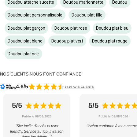
Doudou attache sucette
Doudou marionnette
Doudou
Doudou plat personnalisable
Doudou plat fille
Doudou plat garçon
Doudou plat rose
Doudou plat bleu
Doudou plat blanc
Doudou plat vert
Doudou plat rouge
Doudou plat noir
NOS CLIENTS NOUS FONT CONFIANCE
4.6/5
1419 AVIS CLIENTS
5/5
5/5
Publié le 08/08/2026
Publié le 08/08/2026
“Site facile d'accès et user
“Achat conforme à mon attent
friendly. Service au top, livraison
dans les délais....”