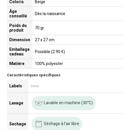
Coloris
Beige
Âge
Dès la naissance
conseillé
Poids du
70 gr
produit
Dimension
27 x 27 cm
Emballage
Possible (2.90 €)
cadeau
Matière
100% polyester
Caractéristiques spécifiques
Labels
Lavable en machine (30°C)
Lavage
Séchage à l'air libre
Sechage