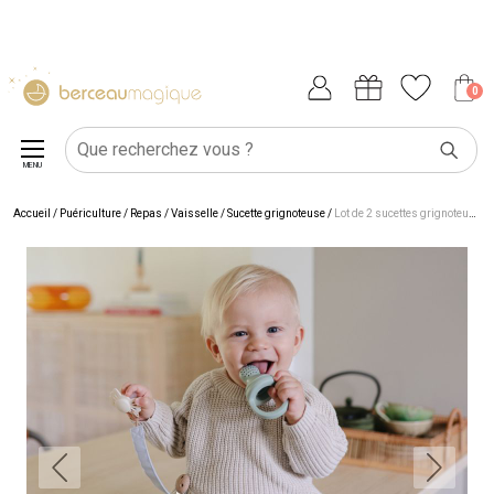
0
MENU
Accueil
/
Puériculture
/
Repas
/
Vaisselle
/
Sucette grignoteuse
/
Lot de 2 sucettes grignoteuses en silicone Sage