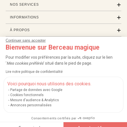
NOS SERVICES
INFORMATIONS
À PROPOS
Continuer sans accepter
PROFESSIONNELS
Bienvenue sur Berceau magique
LISTES CADEAUX
Pour modifier vos préférences par la suite, cliquez sur le lien
'
Mes cookies préférés
' situé dans le pied de page.
Lire notre politique de confidentialité
|
|
|
|
Carte cadeau
Retour 100 jours
Moyens de paiement
Zones et frais de livraison
|
|
|
|
Service après-vente
FAQ
Rappels de produits
Protection des données
Voici pourquoi nous utilisons des cookies.
|
|
Mentions légales et crédits
Conditions générales de ventes
Mes cookies
Partage de données avec Google
Cookies fonctionnels
Nos moyens de paiement sécurisés
Mesure d'audience & Analytics
Annonces personnalisées
Consentements certifiés par
Berceau magique
.
Exauceur de souhaits
© 2004-2026
Ajouter au panier