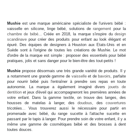
Mushie
est une marque américaine spécialiste de l'univers bébé :
vaisselle en silicone, linge bébé, solutions de
rangement
pour la
chambre de bébé
... Créée en 2018, la marque s'inspire du
design
scandinave
pour créer des produits pour enfant au look élégant et
épuré. Des équipes de designers à Houston aux Etats-Unis et en
Suède sont à l'origine de toutes les créations de Mushie. Le mot
d'ordre de la marque est simple : proposer des essentiels pour bébé
pratiques, jolis et sans danger pour le bien-être des tout-petits !
Mushie
propose désormais une très grande variété de produits. Il y
a notamment une grande gamme de
vaisselle
et de
bavoirs
, parfaite
pour nourrir bébé puis l'entraîner à prendre ses repas en toute
autonomie. La marque a également imaginé divers
jouets de
dentition
et jeux d'éveil qui accompagneront les premières années de
votre enfant. Dans la gamme textile, on trouve des langes, des
housses de matelas à langer, des
doudous
, des
couvertures
tricotées... Vous trouverez aussi le nécessaire pour partir en
promenade avec bébé, du range sucette à l'attache sucette en
passant par le tapis à langer. Pour prendre soin de votre enfant, il y a
même une gamme de cosmétiques bébé et des brosses à dent
toutes douces.