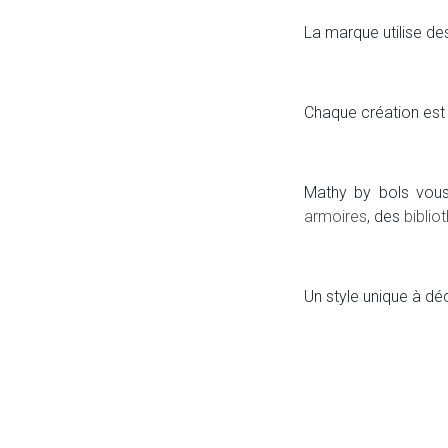
La marque utilise de
Chaque création est 
Mathy by bols vo
armoires
, des
biblio
Un style unique à dé