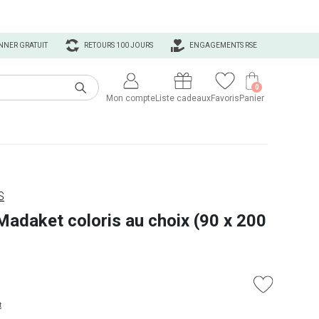
NNER GRATUIT
RETOURS 100 JOURS
ENGAGEMENTS RSE
0
Mon compte
Liste cadeaux
Favoris
Panier
S
 Madaket coloris au choix (90 x 200
t