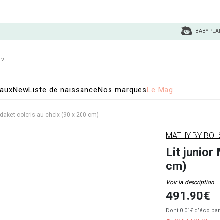
BABY PLA
eaux
New
Liste de naissance
Nos marques
Le Mag
adaket coloris au choix (90 x 200 cm)
MATHY BY BOL
Lit junior
cm)
Voir la description
491.90€
Dont 0.01€
d’éco par