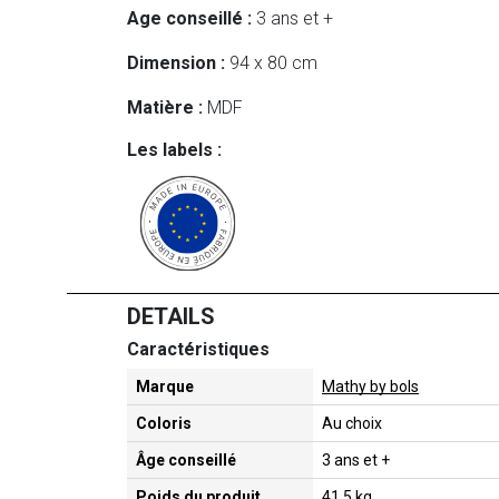
Age conseillé :
3 ans et +
Dimension :
94 x 80 cm
Matière :
MDF
Les labels :
DETAILS
Caractéristiques
Marque
Mathy by bols
Coloris
Au choix
Âge conseillé
3 ans et +
Poids du produit
41.5 kg