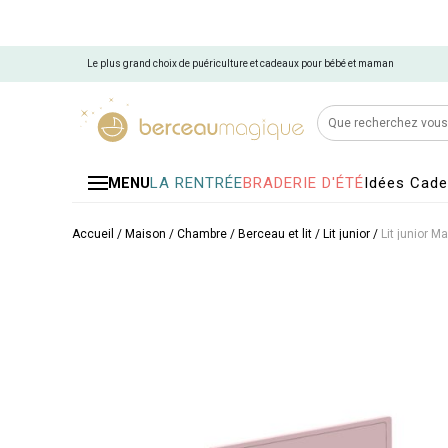
Le plus grand choix de puériculture et cadeaux pour bébé et maman
LA RENTRÉE
BRADERIE D'ÉTÉ
Idées Cad
MENU
Accueil
/
Maison
/
Chambre
/
Berceau et lit
/
Lit junior
/
Lit junior M