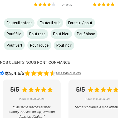
En stock
Fauteuil enfant
Fauteuil club
Fauteuil / pouf
Pouf fille
Pouf rose
Pouf bleu
Pouf blanc
Pouf vert
Pouf rouge
Pouf noir
NOS CLIENTS NOUS FONT CONFIANCE
4.6/5
1419 AVIS CLIENTS
5/5
5/5
Publié le 08/08/2026
Publié le 08/08/2026
“Site facile d'accès et user
“Achat conforme à mon attent
friendly. Service au top, livraison
dans les délais....”