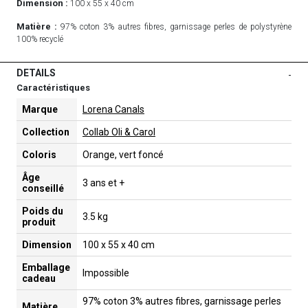
Dimension :
100 x 55 x 40 cm
Matière :
97% coton 3% autres fibres, garnissage perles de polystyrène
100% recyclé
DETAILS
-
Caractéristiques
Marque
Lorena Canals
Collection
Collab Oli & Carol
Coloris
Orange, vert foncé
Âge
3 ans et +
conseillé
Poids du
3.5 kg
produit
Dimension
100 x 55 x 40 cm
Emballage
Impossible
cadeau
97% coton 3% autres fibres, garnissage perles
Matière