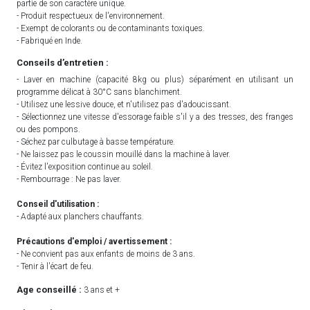
partie de son caractère unique.
- Produit respectueux de l'environnement.
- Exempt de colorants ou de contaminants toxiques.
- Fabriqué en Inde.
Conseils d’entretien :
- Laver en machine (capacité 8kg ou plus) séparément en utilisant un
programme délicat à 30°C sans blanchiment.
- Utilisez une lessive douce, et n'utilisez pas d'adoucissant.
- Sélectionnez une vitesse d'essorage faible s'il y a des tresses, des franges
ou des pompons.
- Séchez par culbutage à basse température.
- Ne laissez pas le coussin mouillé dans la machine à laver.
- Évitez l'exposition continue au soleil.
- Rembourrage : Ne pas laver.
Conseil d'utilisation :
- Adapté aux planchers chauffants.
Précautions d'emploi / avertissement :
- Ne convient pas aux enfants de moins de 3 ans.
- Tenir à l'écart de feu.
Age conseillé :
3 ans et +