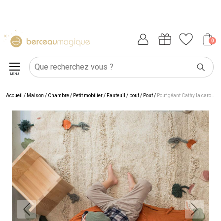
0
MENU
Accueil
/
Maison
/
Chambre
/
Petit mobilier
/
Fauteuil / pouf
/
Pouf
/
Pouf géant Cathy la carotte x Oli & Carol (100 x 55 cm)