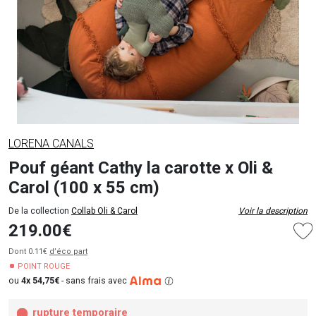
LORENA CANALS
Pouf géant Cathy la carotte x Oli &
Carol (100 x 55 cm)
De la collection
Collab Oli & Carol
Voir la description
219.00€
Dont 0.11€
d’éco part
POINT ROUGE
ou
4x 54,75€
-
sans frais avec
rupture temporaire