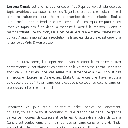
Lorena Canals
est une marque fondée en 1990 qui conçoit et fabrique des
tapis lavables
et accessoires textiles élégants et pratiques en c
oton, laine et
teintures naturelles pour
décorer la chambre de vos enfants
.
Tout a
commencé quand la fondatrice s'est demandée : Pourquoi ne puis-je pas
laver les tapis des filles dans la machine à laver à la maison ? Sans le
marché offrant une solution, elle a décidé de le faire elle-même. Créateurs du
concept “tapis lavables” qui a révolutionné le secteur du tapis et est devenu la
référence de Kids & Home Deco.
Fait de 100% coton, les tapis sont lavables dans la machine à laver
conventionnelle, satisfaisant les besoins de la vie moderne. Lorena Canals ce
sont deux usines en Inde, des bureaux à Barcelone et à New York et des
entrepôts en Europe, en Asie et aux États-Unis, le designer travaille côte à
côte avec plus de 170 artisans qui s'occupent de tous les détails dans un
processus entièrement manuel.
Découvrez les jolis
tapis
,
couverture bébé
,
panier de rangement
,
coussin
,
coussin de sol
et
décoration murale
, disponibles dans une grande
variété de modèles, de couleurs et de tailles. Chacun des articles de Lorena
Canals est confectionné à la main par des artisans dans le nord de l’Inde,
suivant des techniques de fabrication ancestrales. Pour cette raison, les