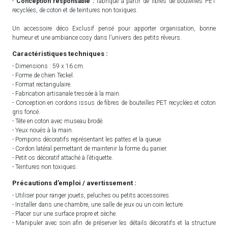
-
Conception responsable :
fabriqué à partir de fibres de bouteilles PET
recyclées, de coton et de teintures non toxiques.
Un accessoire déco Exclusif pensé pour apporter organisation, bonne
humeur et une ambiance cosy dans l’univers des petits rêveurs.
Caractéristiques techniques :
- Dimensions : 59 x 16 cm.
- Forme de chien Teckel.
- Format rectangulaire.
- Fabrication artisanale tressée à la main.
- Conception en cordons issus de fibres de bouteilles PET recyclées et coton
gris foncé.
- Tête en coton avec museau brodé.
- Yeux noués à la main.
- Pompons décoratifs représentant les pattes et la queue.
- Cordon latéral permettant de maintenir la forme du panier.
- Petit os décoratif attaché à l’étiquette.
- Teintures non toxiques.
Précautions d’emploi / avertissement :
- Utiliser pour ranger jouets, peluches ou petits accessoires.
- Installer dans une chambre, une salle de jeux ou un coin lecture.
- Placer sur une surface propre et sèche.
- Manipuler avec soin afin de préserver les détails décoratifs et la structure