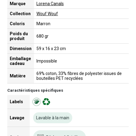
Marque
Lorena Canals
Collection
Wouf Wouf
Coloris
Marron
Poids du
680 gr
produit
Dimension
59 x 16 x 23 cm
Emballage
Impossible
cadeau
69% coton, 33% fibres de polyester issues de
Matière
bouteilles PET recyclées
Caractéristiques spécifiques
Labels
Lavage
Lavable à la main