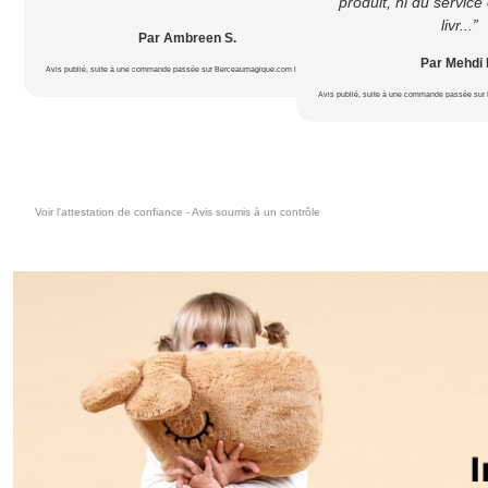
produit, ni du service c
livr...”
Par Ambreen S.
Par Mehdi 
Avis publié, suite à une commande passée sur Berceaumagique.com le 18/07/2026
Avis publié, suite à une commande passée sur
Voir l'attestation de confiance - Avis soumis à un contrôle