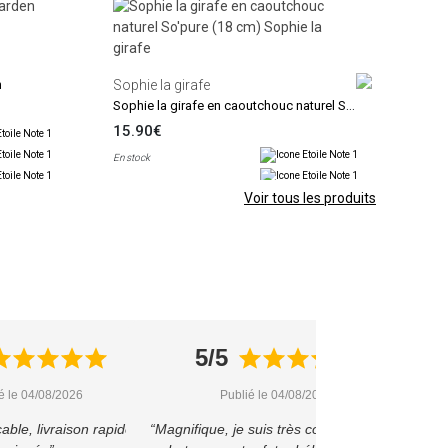
Jolle
Hoch
6.9
n
Sophie la girafe
En sto
Sophie la girafe en caoutchouc naturel So'pure (18 cm)
15.90€
En stock
Voir tous les produits
5/5
é le 04/08/2026
Publié le 04/08/2026
able, livraison rapide et
“Magnifique, je suis très contente de cet
“1ere 