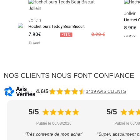
Jollein
Jollein
Hochet G
Hochet ours Teddy Bear Biscuit
8.90€
7.90€
8.90 €
-11%
En stock
En stock
NOS CLIENTS NOUS FONT CONFIANCE
4.6/5
1419 AVIS CLIENTS
5/5
5/5
Publié le 06/08/2026
Publié le 06/0
“Très contente de mon achat”
“Super, absolument p