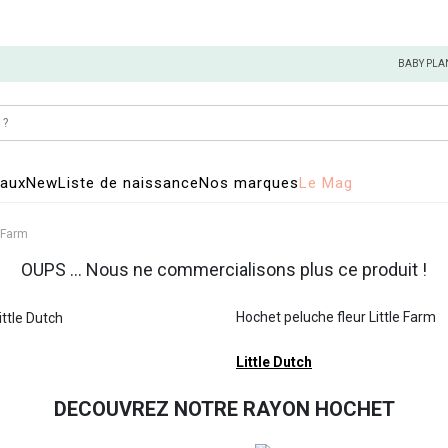
BABY PLA
eaux
New
Liste de naissance
Nos marques
Le Mag
e Farm
OUPS ... Nous ne commercialisons plus ce produit !
Hochet peluche fleur Little Farm
Little Dutch
DECOUVREZ NOTRE RAYON HOCHET