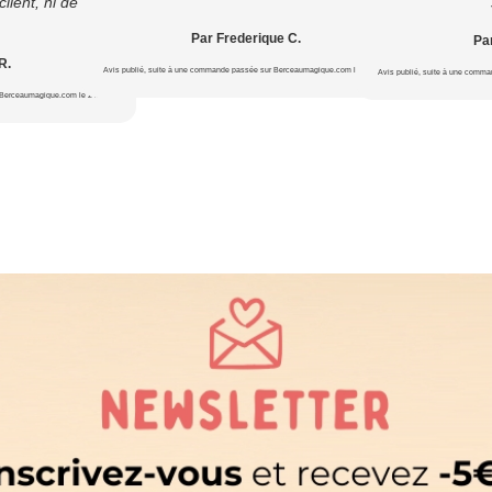
lient, ni de la
Par Frederique C.
Par
R.
Avis publié, suite à une commande passée sur Berceaumagique.com le 20/07/2026
Avis publié, suite à une comm
 Berceaumagique.com le 24/07/2026