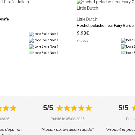
irafe
Little Dutch
Hochet peluche fleur Fairy Garde
9.90€
En stock
5/5
5/5
8/2026
Publié le 05/08/2026
Publi
as déçu, ni du
“Aucun pb, livraison rapide”
“Produit impecc