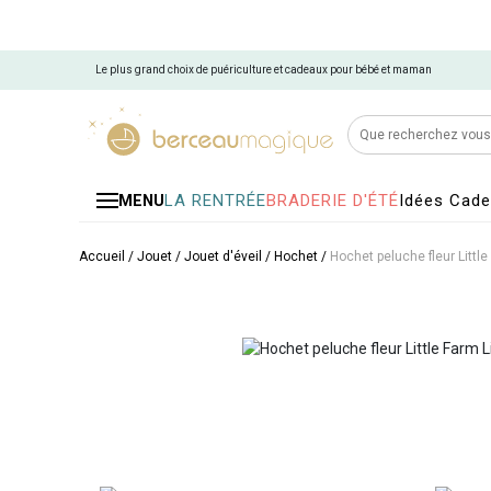
Le plus grand choix de puériculture et cadeaux pour bébé et maman
LA RENTRÉE
BRADERIE D'ÉTÉ
Idées Cad
MENU
Accueil
/
Jouet
/
Jouet d'éveil
/
Hochet
/
Hochet peluche fleur Littl