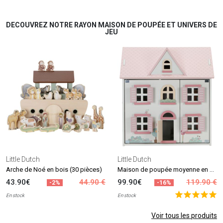
DECOUVREZ NOTRE RAYON MAISON DE POUPÉE ET UNIVERS DE
JEU
Little Dutch
Little Dutch
Maison de poupée moyenne en bois
Arche de Noé en bois (30 pièces)
43.90€
44.90 €
99.90€
119.90 €
-2%
-16%
En stock
En stock
Voir tous les produits