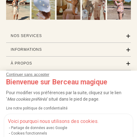
NOS SERVICES
INFORMATIONS
À PROPOS
Continuer sans accepter
PROFESSIONNELS
Bienvenue sur Berceau magique
LISTES CADEAUX
Pour modifier vos préférences par la suite, cliquez sur le lien
'
Mes cookies préférés
' situé dans le pied de page.
Lire notre politique de confidentialité
|
|
|
|
Carte cadeau
Retour 100 jours
Moyens de paiement
Zones et frais de livraison
|
|
|
|
Service après-vente
FAQ
Rappels de produits
Protection des données
Voici pourquoi nous utilisons des cookies.
|
|
Mentions légales et crédits
Conditions générales de ventes
Mes cookies
Partage de données avec Google
Cookies fonctionnels
Nos moyens de paiement sécurisés