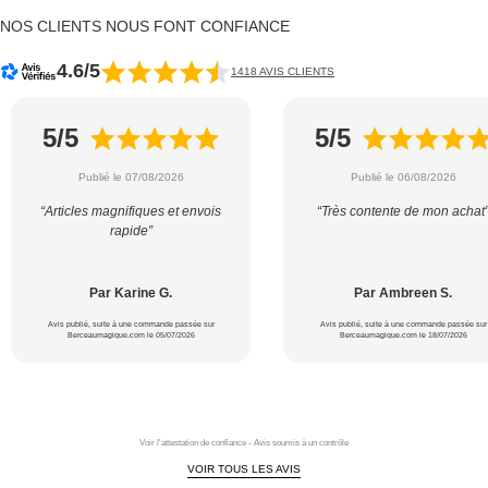
NOS CLIENTS NOUS FONT CONFIANCE
4.6/5
1418 AVIS CLIENTS
5/5
5/5
Publié le 07/08/2026
Publié le 06/08/2026
“Articles magnifiques et envois
“Très contente de mon achat
rapide”
Par Karine G.
Par Ambreen S.
Avis publié, suite à une commande passée sur
Avis publié, suite à une commande passée sur
Berceaumagique.com le 05/07/2026
Berceaumagique.com le 18/07/2026
Voir l'attestation de confiance - Avis soumis à un contrôle
VOIR TOUS LES AVIS